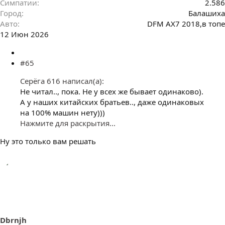
Симпатии
2.586
Город
Балашиха
Авто
DFM AX7 2018,в топе
12 Июн 2026
#65
Серёга 616 написал(а):
Не читал.., пока. Не у всех же бывает одинаково).
А у наших китайских братьев.., даже одинаковых
на 100% машин нету)))
Нажмите для раскрытия...
Ну это только вам решать
Dbrnjh