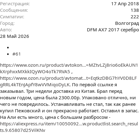
Регистрация
17 Апр 2018
Сообщения
138
Симпатии
222
Город
Волгоград
Авто
DFM AX7 2017 серебро
28 Май 2026
#61
https://www.ozon.ru/product/avtokon...=MZtvLZj8rio6oEkAUN1
kXrphxxMXkkIQyWO4oTk7RVA5
,
https://www.ozon.ru/product/avtomat...t=EqtkzDBG7hYV0D8LF
gRRL4kTEnJApfY8wVVMiqoDyLK
. По первой ссылке я
заказывал. Три недели доставка из Китая. Брал перед
новым годом, цена была 2300.00р. Упаковано отлично, ни
чего не повредилось. Устанавливать не стал, так как ранее
купил Пежовский и он прекрасно работает. Оставил в запас.
На Али есть много, цена с большим разбросом -
https://aliexpress.ru/item/10050092...w.productlist.search_resul
ts.9.65807d25VilKNv