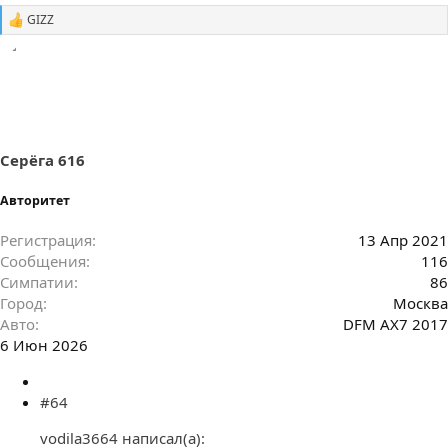
GIZZ
С
и
м
п
а
т
и
и
:
Серёга 616
Авторитет
Регистрация
13 Апр 2021
Сообщения
116
Симпатии
86
Город
Москва
Авто
DFM AX7 2017
6 Июн 2026
#64
vodila3664 написал(а):