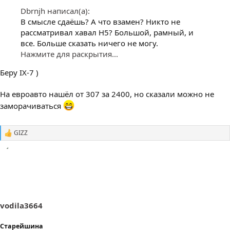
Dbrnjh написал(а):
В смысле сдаёшь? А что взамен? Никто не
рассматривал хавал Н5? Большой, рамный, и
все. Больше сказать ничего не могу.
Нажмите для раскрытия...
Беру IX-7 )
На евроавто нашёл от 307 за 2400, но сказали можно не
заморачиваться
GIZZ
С
и
м
п
а
т
и
и
:
vodila3664
Старейшина