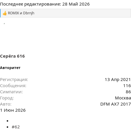
Последнее редактирование:
28 Май 2026
ROMIK
и
Dbrnjh
С
и
м
п
а
т
и
и
:
Серёга 616
Авторитет
Регистрация
13 Апр 2021
Сообщения
116
Симпатии
86
Город
Москва
Авто
DFM AX7 2017
1 Июн 2026
#62