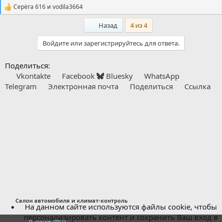
Серёга 616
и
vodila3664
С
и
Первый
Назад
4 из 4
м
п
а
Войдите или зарегистрируйтесь для ответа.
т
и
Поделиться:
и
:
Vkontakte
Facebook
Bluesky
WhatsApp
Telegram
Электронная почта
Поделиться
Ссылка
Салон автомобиля и климат-контроль
На данном сайте используются файлы cookie, чтобы
персонализировать контент и сохранить Ваш вход в