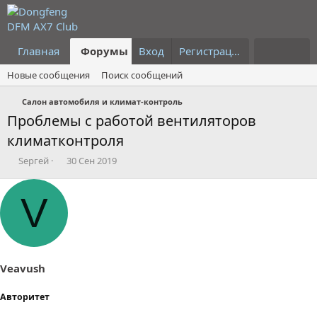
Главная
Форумы
Вход
Что нового?
Регистрация
Пользовател
Новые сообщения
Поиск сообщений
Салон автомобиля и климат-контроль
Проблемы с работой вентиляторов
климатконтроля
А
Д
Sергей
30 Сен 2019
в
а
т
т
V
о
а
р
н
т
а
е
ч
м
а
ы
л
Veavush
а
Авторитет