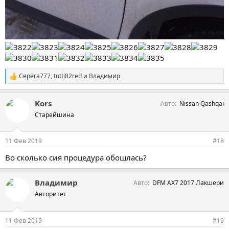
Серёга777
,
tutti82red
и
Владимир
С
и
м
Kors
Авто
Nissan Qashqai
п
а
Старейшина
т
и
и
11 Фев 2019
#18
:
Во сколько сия процедура обошлась?
Владимир
Авто
DFM AX7 2017 Лакшери
Авторитет
11 Фев 2019
#19