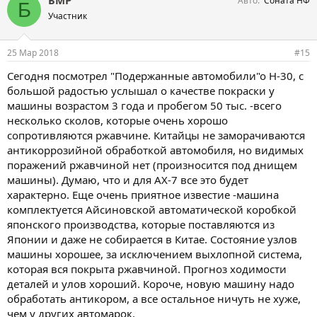
БМР
Авто
Соната НФ
Б
Участник
25 Мар 2018
#15
Сегодня посмотрел "Подержанные автомобили"о Н-30, с
большой радостью услышал о качестве покраски у
машины возрастом 3 года и пробегом 50 тыс. -всего
несколько сколов, которые очень хорошо
сопротивляются ржавчине. Китайцы не заморачиваются
антикоррозийной обработкой автомобиля, но видимых
поражений ржавчиной нет (произносится под днищем
машины). Думаю, что и для АХ-7 все это будет
характерно. Еще очень приятное известие -машина
комплектуется Айсиновской автоматической коробкой
японского производства, которые поставляются из
Японии и даже не собирается в Китае. Состояние узлов
машины хорошее, за исключением выхлопной система,
которая вся покрыта ржавчиной. Прогноз ходимости
деталей и улов хороший. Короче, новую машину надо
обработать антикором, а все остальное ничуть не хуже,
чем у других автомарок.