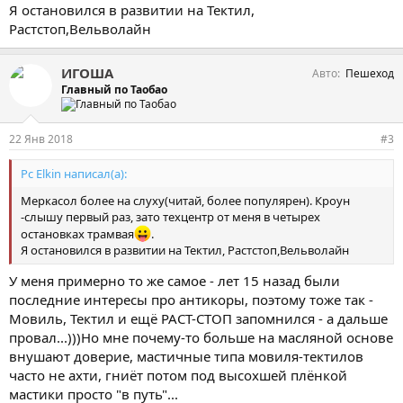
Я остановился в развитии на Тектил,
Растстоп,Вельволайн
ИГОША
Авто
Пешеход
Главный по Таобао
22 Янв 2018
#3
Pc Elkin написал(а):
Меркасол более на слуху(читай, более популярен). Кроун
-слышу первый раз, зато техцентр от меня в четырех
остановках трамвая
.
Я остановился в развитии на Тектил, Растстоп,Вельволайн
У меня примерно то же самое - лет 15 назад были
последние интересы про антикоры, поэтому тоже так -
Мовиль, Тектил и ещё РАСТ-СТОП запомнился - а дальше
провал...)))Но мне почему-то больше на масляной основе
внушают доверие, мастичные типа мовиля-тектилов
часто не ахти, гниёт потом под высохшей плёнкой
мастики просто "в путь"...