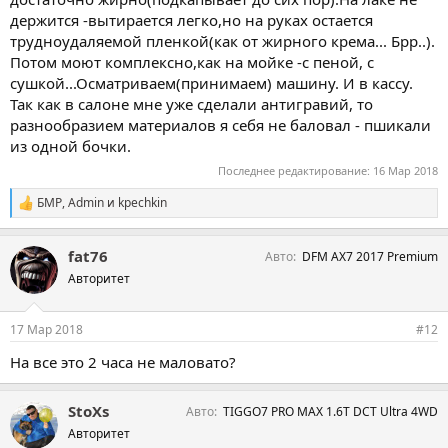
держится -вытирается легко,но на руках остается
трудноудаляемой пленкой(как от жирного крема... Брр..).
Потом моют комплексно,как на мойке -с пеной, с
сушкой...Осматриваем(принимаем) машину. И в кассу.
Так как в салоне мне уже сделали антигравий, то
разнообразием материалов я себя не баловал - пшикали
из одной бочки.
Последнее редактирование:
16 Мар 2018
БМР
,
Admin
и
kpechkin
С
и
м
fat76
Авто
DFM AX7 2017 Premium
п
а
Авторитет
т
и
и
17 Мар 2018
#12
:
На все это 2 часа не маловато?
StoXs
Авто
TIGGO7 PRO MAX 1.6T DCT Ultra 4WD
Авторитет