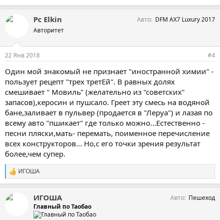
Pc Elkin
Авто
DFM AX7 Luxury 2017
Авторитет
22 Янв 2018
#4
Один мой знакомый не признает "иностранной химии" -
пользует рецепт "трех третЕй". В равных долях
смешивает " Мовиль" (желательно из "советских"
запасов),керосин и пушсало. Греет эту смесь на водяной
бане,заливает в пульвер (продается в "Леруа") и лазая по
всему авто "пшикает" где только можно...Естественно -
песни пляски,мать- перемать, поименное перечисление
всех конструкторов... Но,с его точки зрения результат
более,чем супер.
ИГОША
С
и
м
ИГОША
Авто
Пешеход
п
а
Главный по Таобао
т