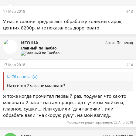
17 Мар 2018
#13
У нас в салоне предлагают обработку колёсных арок,
ценник 8200р, мне показалось дороговато.
ИГОША
Авто
Пешеход
Главный по Таобао
17 Мар 2018
#14
fat76 написал(а):
На все это 2 часа не маловато?
Я тоже когда прочитал первый раз, подумал что как-то
маловато 2 часа - на сам процесс да с учётом мойки и,
главное, сушки... Или сушили "для галочки", или
обрабатывали "на скорую руку", на мой взгляд...
Последнее редактирование:
22 Апр 2018