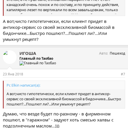
канадский очень похож и по составу, и по принципу действия,
капилярно лезет по вертикали по всем завальцовкам, только
уже разбавлен и пахнет фиалками...))) Хороший рецепт нашёл
на Драйве - смешать пуш. сало с Раст-Стопом. Пушсало густое,
А вот,чисто гипотетически, если клиент придет в
в пистолет для скрытых полостей не лезет, расстоп очень
антикор-сервис со своей эксклюзивной биомассой в
жидкий и улетучивается за год-полтора, а смесь практически
бидончике...Быстро пошлют?...Пошлют ли?...Или
вечная, пушсало работает как носитель, не даёт стекать
умыкнут рецепт?
составу, а растстоп - ползёт по завальцовкам и имеет в своём
составе ингибриторы коррозии. Отличный дуэт получается.
ИГОША
Авто
Пешеход
Главный по Таобао
23 Янв 2018
#7
Pc Elkin написал(а):
А вот,чисто гипотетически, если клиент придет в антикор-
сервис со своей эксклюзивной биомассой в бидончике...Быстро
пошлют?...Пошлют ли?...Или умыкнут рецепт?
Думаю, что везде будет по-разному - в фирменном
пошлют, в "гаражном" - задуют хоть смесью халвы с
подсолнечным маслом...)))