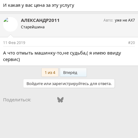
И какая у вас цена за эту услугу
АЛЕКСАНДР2011
Авто
уже не АХ7
Старейшина
11 Фев 2019
#20
А что отмыть машинку-то,не судьба,( я имею ввиду
сервис)
Последний
1 из 4
Вперёд
Войдите или зарегистрируйтесь для ответа.
Vkontakte
Facebook
Bluesky
WhatsApp
Telegram
Электронная поч
Поделиться: