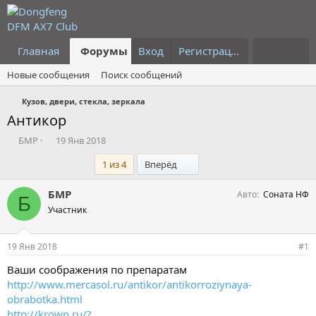
Главная
Форумы
Вход
Что нового?
Регистрация
Пользовател
Новые сообщения
Поиск сообщений
Кузов, двери, стекла, зеркала
Антикор
А
Д
БМР
19 Янв 2018
в
а
Последний
1 из 4
Вперёд
т
т
о
а
р
н
БМР
Авто
Соната НФ
Б
т
а
Участник
е
ч
м
а
ы
л
19 Янв 2018
#1
а
Ваши соображения по препаратам
http://www.mercasol.ru/antikor/antikorroziynaya-
obrabotka.html
http://krown.ru/?