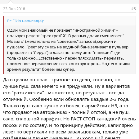
и
и
23 Янв 2018
#5
:
Pc Elkin написал(а):
Один мой знакомый не признает "иностранной химии" -
пользует рецепт "трех третЕй". В равных долях смешивает "
Мовиль" (желательно из "советских" запасов),керосин и
пушсало. Греет эту смесь на водяной бане,заливает в пульвер
(продается в "Леруа") и лазая по всему авто "пшикает" где
только можно...Естественно - песни пляски,мать- перемать,
поименное перечисление всех конструкторов... Но,с его точки
зрения результат более,чем супер.
Да в целом он прав - грязное это дело, конечно, но
лучше пуш. сала ничего не придумали. Ну а вариантов
его "разжижения" - множество, но результат - всегда
отличный. Особенно если обновлять каждые 2-3 года.
Только пуш. сало нужно из бочек, с армейских НЗ, а то
что продают на авторынках - полный отстой, а не пуш.
сало, сплошной парафин. Но РАСТ-СТОП канадский очень
похож и по составу, и по принципу действия, капилярно
лезет по вертикали по всем завальцовкам, только уже
разбавлен и пахнет фиалками...))) Хороший рецепт