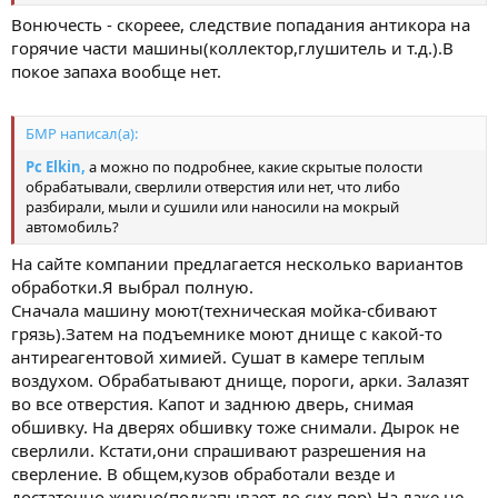
Вонючесть - скореее, следствие попадания антикора на
горячие части машины(коллектор,глушитель и т.д.).В
покое запаха вообще нет.
БМР написал(а):
Pc Elkin,
а можно по подробнее, какие скрытые полости
обрабатывали, сверлили отверстия или нет, что либо
разбирали, мыли и сушили или наносили на мокрый
автомобиль?
На сайте компании предлагается несколько вариантов
обработки.Я выбрал полную.
Сначала машину моют(техническая мойка-сбивают
грязь).Затем на подъемнике моют днище с какой-то
антиреагентовой химией. Сушат в камере теплым
воздухом. Обрабатывают днище, пороги, арки. Залазят
во все отверстия. Капот и заднюю дверь, снимая
обшивку. На дверях обшивку тоже снимали. Дырок не
сверлили. Кстати,они спрашивают разрешения на
сверление. В общем,кузов обработали везде и
достаточно жирно(подкапывает до сих пор).На лаке не