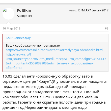
Pc Elkin
Авто
DFM AX7 Luxury 2017
Авторитет
16 Мар 2018
#8
БМР написал(а):
Ваши соображения по препаратам
http://www.mercasol.ru/antikor/antikorroziynaya-obrabotka.html
http://krown.ru/?
utm_source=yandex&utm_medium=cpc&utm_campaign=24154139
&utm_content=3559032903&utm_term=антикоррозийная
обработка
10.03 сделал антикорозионную обработку авто в
сервисном центре "Краун".(Я упоминал,что он находится
недалеко от моего дома),Канадский препарат -
производная от Канадского же "Раст-Стоп"а. Полный
комплекс обошелся в 12900 целковых и два часа на
работы. Гарантию на скрытые полости дали три года,на
днище - год.Через одиннадцать месяцев надо