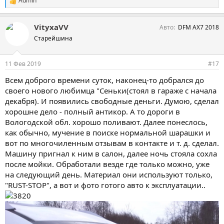
Admin
С
хороший. Короче, новую машину надо обработать антикором,
и
а все остальное ничуть не хуже, чем у других автомарок.
м
VityxaVV
Авто
DFM AX7 2018
п
а
Старейшина
т
и
и
11 Фев 2019
#17
:
Всем доброго времени суток, наконец-то добрался до
своего нового любимца "Сеньки(стоял в гараже с начала
декабря). И появились свободные деньги. Думою, сделал
хорошне дело - полный антикор. А то дороги в
Вологодской обл. хорошо поливают. Далее понеслось,
как обычно, мучение в поиске нормальной шарашки и
вот по многочиленным отзывам в контакте и т. д. сделал.
Машину пригнал к ним в салон, далее ночь стояла сохла
после мойки. Обработали везде где только можно, уже
на следующий день. Материал они используют только,
"RUST-STOP", а вот и фото готого авто к эксплуатации..