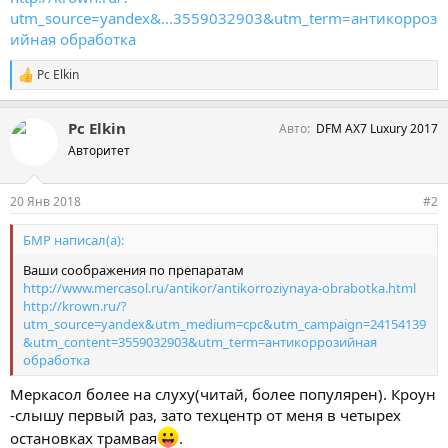
utm_source=yandex&...3559032903&utm_term=антикорроз
ийная обработка
Pc Elkin
С
и
м
Pc Elkin
Авто
DFM AX7 Luxury 2017
п
а
Авторитет
т
и
и
20 Янв 2018
#2
:
БМР написал(а):
Ваши соображения по препаратам
http://www.mercasol.ru/antikor/antikorroziynaya-obrabotka.html
http://krown.ru/?
utm_source=yandex&utm_medium=cpc&utm_campaign=24154139
&utm_content=3559032903&utm_term=антикоррозийная
обработка
Меркасол более на слуху(читай, более популярен). Кроун
-слышу первый раз, зато техцентр от меня в четырех
остановках трамвая
.