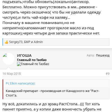
подъехать,чтобы обновить(локально)антикор.
Бесплатно. Можно присутствовать в мм...ремзоне -
смотреть через окошечко( что бы не уделали одежду
чистую),и пить чай-кофе на халяву...
Поначалу в машине пованивало,но не
неприятно(напоминает прогорклое масло из-под
картошки),через четыре дня запаха практически нет.
Sergey73
,
БМР
и
Admin
С
и
м
ИГОША
Авто
Пешеход
п
а
Главный по Таобао
т
и
и
16 Мар 2018
#9
:
Pc Elkin написал(а):
Канадский препарат - производная от Канадского же "Раст-
Стоп"а.
Ну всё, докатились и до эрзац-РастСтопа...((( Тот хоть
пахнет приятно, а у копии даже вонючесть убрать не