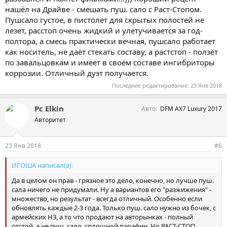
нашёл на Драйве - смешать пуш. сало с Раст-Стопом.
Пушсало густое, в пистолет для скрытых полостей не
лезет, расстоп очень жидкий и улетучивается за год-
полтора, а смесь практически вечная, пушсало работает
как носитель, не даёт стекать составу, а растстоп - ползёт
по завальцовкам и имеет в своём составе ингибриторы
коррозии. Отличный дуэт получается.
Последнее редактирование:
23 Янв 2018
Pc Elkin
Авто
DFM AX7 Luxury 2017
Авторитет
23 Янв 2018
#6
ИГОША написал(а):
Да в целом он прав - грязное это дело, конечно, но лучше пуш.
сала ничего не придумали. Ну а вариантов его "разжижения" -
множество, но результат - всегда отличный. Особенно если
обновлять каждые 2-3 года. Только пуш. сало нужно из бочек, с
армейских НЗ, а то что продают на авторынках - полный
отстой, а не пуш. сало, сплошной парафин. Но РАСТ-СТОП