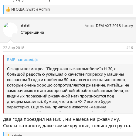
ИГОША
,
Swat
и
Admin
С
и
м
ddd
Авто
DFM AX7 2018 Luxury
п
а
Старейшина
т
и
и
22 Апр 2018
#16
:
БМР написал(а):
Сегодня посмотрел "Подержанные автомобили"о Н-30, с
большой радостью услышал о качестве покраски у машины
возрастом 3 года и пробегом 50 тыс. -всего несколько сколов,
которые очень хорошо сопротивляются ржавчине. Китайцы не
заморачиваются антикоррозийной обработкой автомобиля, но
видимых поражений ржавчиной нет (произносится под
днищем машины). Думаю, что и для АХ-7 все это будет
характерно. Еще очень приятное известие -машина
комплектуется Айсиновской автоматической коробкой
японского производства, которые поставляются из Японии и
Два года проездил на Н30 , ни намека на ржавчину.
даже не собирается в Китае. Состояние узлов машины
Сколы на капоте, даже самые крупные, только до грунта.
хорошее, за исключением выхлопной система, которая вся
покрыта ржавчиной. Прогноз ходимости деталей и улов