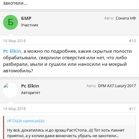
захотели...
БМР
Авто
Соната НФ
Б
Участник
16 Мар 2018
#10
Pc Elkin,
а можно по подробнее, какие скрытые полости
обрабатывали, сверлили отверстия или нет, что либо
разбирали, мыли и сушили или наносили на мокрый
автомобиль?
Pc Elkin
Авто
DFM AX7 Luxury 2017
Авторитет
16 Мар 2018
#11
ИГОША написал(а):
Ну всё, докатились и до эрзац-РастСтопа...((( Тот хоть пахнет
приятно, а у копии даже вонючесть убрать не захотели...