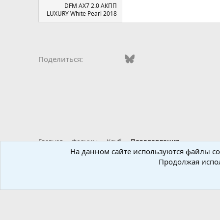
DFM AX7 2.0 АКПП
LUXURY White Pearl 2018
Vkontakte
Facebook
Bluesky
WhatsApp
Telegram
Электро
Поделиться:
Главная
Форумы
Клуб
Поздравления
На данном сайте используются файлы coo
Продолжая испол
Russian (RU)
®
Локализация от xenForo.Info