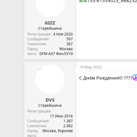
GIZZ
Старейшина
Регистрация
4 Ноя 2020
Сообщения
597
Симпатии
367
Город
Москва
Авто
DFM AX7 ФенЛУ19
19 Мар 2023
С Днём Рождения!!! ????
DVS
Старейшина
Регистрация
17 Июн 2016
Сообщения
1.387
Симпатии
2.982
Город
Москва, Королёв
Авто