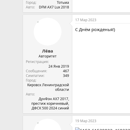
Город
Тотьма
Авто
DFM AX7 Lux 2018
17 Мар 2023
С Днём рожденья!)
Лёва
Авторитет
Регистрация
24 Янв 2019
Сообщения
467
Симпатии
349
Город
Кировск Ленинградской
области
Авто
ДунФэн АХ7 2017,
престиж коричневый,
ДФСК 500 2024 синий
19 Мар 2023