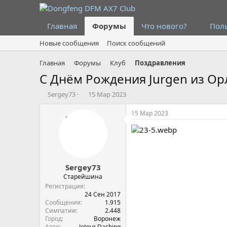
Главная
Форумы
Что нового?
Пол
Новые сообщения
Поиск сообщений
Главная
Форумы
Клуб
Поздравления
С Днём Рождения Jurgen из Ор
А
Д
Sergey73
15 Мар 2023
в
а
т
т
15 Мар 2023
о
а
р
н
т
а
е
ч
м
а
Sergey73
ы
л
а
Старейшина
Регистрация
24 Сен 2017
Сообщения
1.915
Симпатии
2.448
Город
Воронеж
Авто
Jetour Dashing