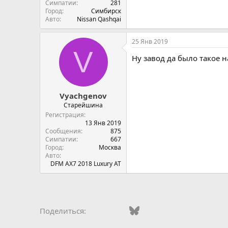
Симпатии
281
Город
Симбирск
Авто
Nissan Qashqai
25 Янв 2019
V
Ну завод да было такое н
Vyachgenov
Старейшина
Регистрация
13 Янв 2019
Сообщения
875
Симпатии
667
Город
Москва
Авто
DFM AX7 2018 Luxury AT
Vkontakte
Facebook
Bluesky
WhatsApp
Telegram
Электро
Ссы
Поделиться: