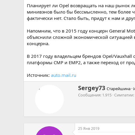
Планирует ли Opel возвращать на наш рынок л
минивэнов было бы бессмысленно, тем более ч
фактически нет. Стало быть, придут к нам и др
Напомним, что в 2015 году концерн General Mo
объяснили сложной экономической ситуацией в 
концерна.
В 2017 году владельцем брендов Opel/Vauxhall
платформы CMP и EMP2, а также переход от про
Источник:
auto.mail.ru
А
Sergey73
Старейшина
·
в
Сообщения
1.915
Симпатии
т
о
р
25 Янв 2019