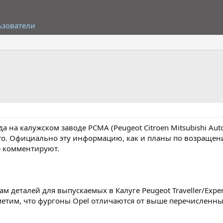
ьзователи
ода на калужском заводе PCMA (Peugeot Citroen Mitsubishi A
ivaro. Официально эту информацию, как и планы по возраще
е комментируют.
м деталей для выпускаемых в Калуге Peugeot Traveller/Exper
тим, что фургоны Opel отличаются от выше перечисленн