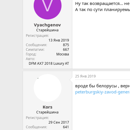
V
Ну так возвращается... н
А так по сути планируем
Vyachgenov
Старейшина
Регистрация
13 Янв 2019
Сообщения
875
Симпатии
667
Город
Москва
Авто
DFM AX7 2018 Luxury AT
25 Янв 2019
вроде бы белорусы , ве
peterburgskiy-zavod-gene
Kors
Старейшина
Регистрация
29 Сен 2017
Сообщения
641