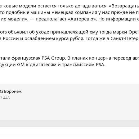
егковые модели остается только догадываться. «Возвращат
то подобные машины немецкая компания у нас прежде не п
угие модели», — предполагает «Авторевю». Но информации о 
tors объявил об уходе принадлежащей ему тогда марки Ope
России и ослаблением курса рубля. Тогда же в Санкт-Пете
 стала французская PSA Group. В планах концерна перевод 
дукции GM к двигателям и трансмиссиям PSA.
Из
Воронеж
2.448