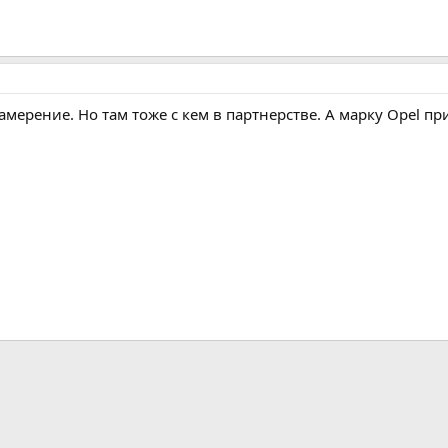
амерение. Но там тоже с кем в партнерстве. А марку Opel п
нная почта
лка