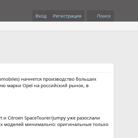
Вход
Регистрация
Поиск
utomobiles) начнется производство больших
нию марки Opel на российский рынок, в
t и Citroen SpaceTourer/Jumpy уже разослали
ых моделей минимально: оригинальные только