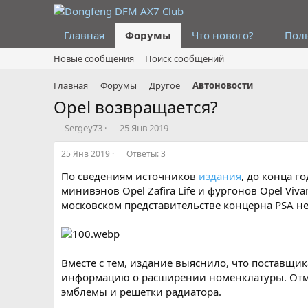
Главная
Форумы
Что нового?
Пол
Новые сообщения
Поиск сообщений
Главная
Форумы
Другое
Автоновости
Opel возвращается?
А
Д
Sergey73
25 Янв 2019
в
а
т
т
25 Янв 2019
Ответы: 3
о
а
По сведениям источников
издания
, до конца г
р
н
т
а
минивэнов Opel Zafira Life и фургонов Opel V
е
ч
московском представительстве концерна PSA н
м
а
ы
л
а
Вместе с тем, издание выяснило, что поставщика
информацию о расширении номенклатуры. Отме
эмблемы и решетки радиатора.