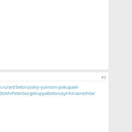
#3
.ru/art/belorusskiy-yunison-pokupaet-
odGMvPeterburgekupyatbelorusyFASrazreshila/