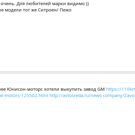
е очень. Для любителей марки видимо ))
ые модели тот же Ситроен/ Пежо
рнее Юнисон-моторс хотели выкупить завод GM
https://110km
ral-motors-125502.html
http://avtosreda.ru/news-company/Zav