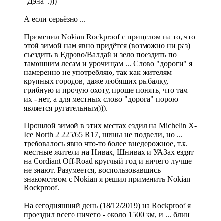
"Дэна".)))
А если серьёзно ...
Применил Nokian Rockproof с прицелом на то, что
этой зимой нам явно придётся (возможно ни раз)
сьездить в Едрово/Валдай и зело поездить по
тамошним лесам и урочищам ... Слово "дороги" я
намеренно не употребляю, так как жителям
крупных городов, даже любящих рыбалку,
грибную и прочую охоту, проще понять, что там
их - нет, а для местных слово "дорога" порою
является ругательным))).
Прошлой зимой в этих местах ездил на Michelin X-
Ice North 2 225/65 R17, шины не подвели, но ...
требовалось явно что-то более внедорожное, т.к.
местные жители на Нивах, Шнивах и УАЗах ездят
на Cordiant Off-Road круглый год и ничего лучше
не знают. Разумеется, воспользовавшись
знакомством с Nokian я решил применить Nokian
Rockproof.
На сегодняшний день (18/12/2019) на Rockproof я
проездил всего ничего - около 1500 км, и ... блин