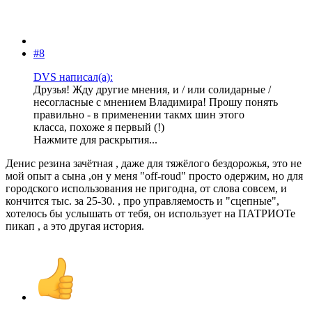
#8
DVS написал(а):
Друзья! Жду другие мнения, и / или солидарные /
несогласные с мнением Владимира! Прошу понять
правильно - в применении такмх шин этого
класса, похоже я первый (!)
Нажмите для раскрытия...
Денис резина зачётная , даже для тяжёлого бездорожья, это не
мой опыт а сына ,он у меня "off-roud" просто одержим, но для
городского использования не пригодна, от слова совсем, и
кончится тыс. за 25-30. , про управляемость и "сцепные",
хотелось бы услышать от тебя, он использует на ПАТРИОТе
пикап , а это другая история.