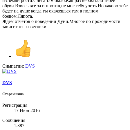
из-земли рости.Снега там было.Как раз не хватало твоей
обуви.Взвесь все за и против,не мне тебя учить.Но каково тебе
будет на душе когда ты окажешься там в полном
боевом.Ляпота.
Ждем отчетов о поведении Дуни.Многое по проходимости
зависит от развесовки.
Симпатии:
DVS
DVS
Старейшина
Регистрация
17 Июн 2016
Сообщения
1.387