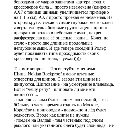
бороздами от ударов защитами картера всяких
кроссоверов была ... просто незамечена (клиренс
AX7 с такими шинами увеличивается примерно
на 1-1.5 см), AX7 просто проехал её незамечая. На
втором круге, заехав в самое глубокое место колеи
я вертанул руль - боковые грунтозацепы просто
превратили колею в небольшие ямки, нахрен
расфрезеровав все её опасные грани ... Колеи не
стало - просто две длинные продольные
неглубокие ямки. И где теперь соседний Рольф
будет показывать типа проходимость своих
кроссоверов - не знаю, я уехал)))))
Так вот вопрос .... Посоветуйте мнениями ...
Шины Nokian Rockproof имеют штатные
отверстия для шипов. С завода эти шины не
шипуются. Шипование - на усмотрение владельца.
Вот и "чешу репу" - шиповать ли мне эти
шины???? ...
- нынешняя зима будет явно малоснежной, а т.к.
бОльшую часть времени ездить по Москве,
Королёву и пригородам - возможно и лёд будет
редкостью. Вроде как шипы не нужны;
- поедем на Валдай - там частенько под слоем
рыхлого или укатанного снега будет слой льда - не