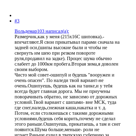
#3
Вольдемар103 написал(а):
Размерчик,как у меня (215х16С шиповка).-
впечатляют.Я свои прикатывал парами сначала на
задней оси,(шипы высокие были и чтобы не
свернуть им шею при резком повороте
руля,продавил на задке). Процес шума обычно
слабеет до 1000км пробега.Вторая зима,я доволен
своим выбором.
Чисто мой совет-ошипуй и будешь "вооружен и
очень опасен". По наледи твой вариант-не
очень.Ошипуешь, будешь как на танке,и у тебя
всегда будет главная дорога. Мы не приучены
поворачивать обратно, не зависимо от дорожных
условий.Твой вариант с шипами- вне МСК, туда
где снег,наледь,снежная каша,накатка и т. д.
Потом, если столкнешься с такими дорожными
условиями,будешь себя корить,почему не сделал
этого раньше.Ошипуешь, прикатаешь, а там и снег
появится.Шума больше,меньше- роли не
играет.Раньше ездил в тверскую губернию,за