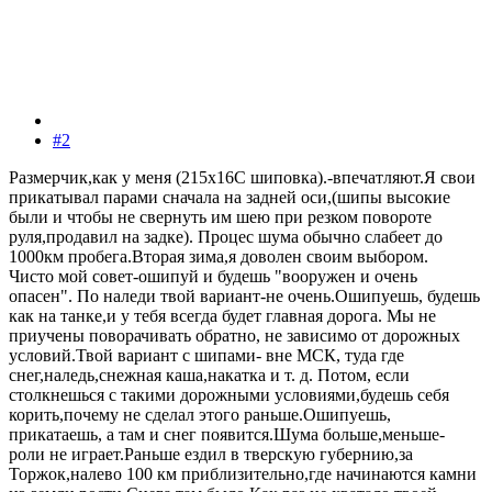
#2
Размерчик,как у меня (215х16С шиповка).-впечатляют.Я свои
прикатывал парами сначала на задней оси,(шипы высокие
были и чтобы не свернуть им шею при резком повороте
руля,продавил на задке). Процес шума обычно слабеет до
1000км пробега.Вторая зима,я доволен своим выбором.
Чисто мой совет-ошипуй и будешь "вооружен и очень
опасен". По наледи твой вариант-не очень.Ошипуешь, будешь
как на танке,и у тебя всегда будет главная дорога. Мы не
приучены поворачивать обратно, не зависимо от дорожных
условий.Твой вариант с шипами- вне МСК, туда где
снег,наледь,снежная каша,накатка и т. д. Потом, если
столкнешься с такими дорожными условиями,будешь себя
корить,почему не сделал этого раньше.Ошипуешь,
прикатаешь, а там и снег появится.Шума больше,меньше-
роли не играет.Раньше ездил в тверскую губернию,за
Торжок,налево 100 км приблизительно,где начинаются камни