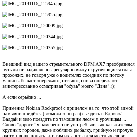
Внешний вид нашего стремительного DFM AX7 преобразился
чуть ли не радикально - регулярно вижу округляющиеся глаза
прохожих, не говоря уже о водителях соседних по потоку
машин - бывает опережают, отстают, снова опережают
заинтересованно осматривая "обувь" моего "Дэна".)))
А если серьёзно ...
Применил Nokian Rockproof с прицелом на то, что этой зимой
нам явно придётся (возможно ни раз) сьездить в Едрово/
Валдай и зело поездить по тамошним лесам и урочищам ...
Слово "дороги" я намеренно не употребляю, так как жителям
крупных городов, даже любящих рыбалку, грибную и прочую
охоту, проще понять, что там их - нет, а для местных слово