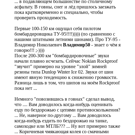
... в подавляющем большинстве по столичному
асфальту. В говны, снег и лёд пришлось заезжать
пока кратковременно и специально, чтобы
проверить проходимость.
Первые 100-150 км ощущал себя пилотом
бомбардировщика ТУ-95!!!!))))) (по сравнению с
нашими штатными летними шинами). Про ТУ-95 -
Владимир Николаевич
Владимир50
- знает о чём я
говорю!!! ;-))))
После 200-300 км "бомбардировочные" звуки
начали плавно исчезать. Сейчас Nokian Rockproof
"звучит" примерно на уровне "злой" зимней
резины типа Dunlop Winter Ice 02. Звуки от шин
имеют явную тенденцию к снижению громкости.
Разница лишь в том, что шипов на моём Rockproof
пока нет ...
Немного "повозившись в говнах" сделал вывод,
что .... Вам доводилось когда-нибудь оценивать
езду по бездорожью с цепями противоскольжения?
... Не, наверное по-другому ... Вам доводилось
когда-нибудь ездить по бездорожью на танке,
самоходке или МТЛБ??? ... Ну вот примерно также
... Коричневая чмякающая колея со смачными