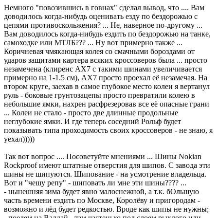
Немного "повозившись в говнах" сделал вывод, что .... Вам
доводилось когда-нибудь оценивать езду по бездорожью с
цепями противоскольжения? ... Не, наверное по-другому ...
Вам доводилось когда-нибудь ездить по бездорожью на танке,
самоходке или МТЛБ??? ... Ну вот примерно также ...
Коричневая чмякающая колея со смачными бороздами от
ударов защитами картера всяких кроссоверов была ... просто
незамечена (клиренс AX7 с такими шинами увеличивается
примерно на 1-1.5 см), AX7 просто проехал её незамечая. На
втором круге, заехав в самое глубокое место колеи я вертанул
руль - боковые грунтозацепы просто превратили колею в
небольшие ямки, нахрен расфрезеровав все её опасные грани
... Колеи не стало - просто две длинные продольные
неглубокие ямки. И где теперь соседний Рольф будет
показывать типа проходимость своих кроссоверов - не знаю, я
уехал)))))
Так вот вопрос .... Посоветуйте мнениями ... Шины Nokian
Rockproof имеют штатные отверстия для шипов. С завода эти
шины не шипуются. Шипование - на усмотрение владельца.
Вот и "чешу репу" - шиповать ли мне эти шины???? ...
- нынешняя зима будет явно малоснежной, а т.к. бОльшую
часть времени ездить по Москве, Королёву и пригородам -
возможно и лёд будет редкостью. Вроде как шипы не нужны;
- поедем на Валдай - там частенько под слоем рыхлого или