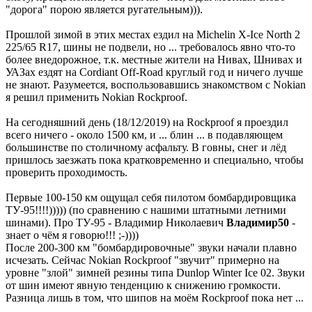
"дорога" порою является ругательным))).
Прошлой зимой в этих местах ездил на Michelin X-Ice North 2
225/65 R17, шины не подвели, но ... требовалось явно что-то
более внедорожное, т.к. местные жители на Нивах, Шнивах и
УАЗах ездят на Cordiant Off-Road круглый год и ничего лучше
не знают. Разумеется, воспользовавшись знакомством с Nokian
я решил применить Nokian Rockproof.
На сегодняшний день (18/12/2019) на Rockproof я проездил
всего ничего - около 1500 км, и ... блин ... в подавляющем
большинстве по столичному асфальту. В говны, снег и лёд
пришлось заезжать пока кратковременно и специально, чтобы
проверить проходимость.
Первые 100-150 км ощущал себя пилотом бомбардировщика
ТУ-95!!!!))))) (по сравнению с нашими штатными летними
шинами). Про ТУ-95 - Владимир Николаевич
Владимир50
-
знает о чём я говорю!!! ;-))))
После 200-300 км "бомбардировочные" звуки начали плавно
исчезать. Сейчас Nokian Rockproof "звучит" примерно на
уровне "злой" зимней резины типа Dunlop Winter Ice 02. Звуки
от шин имеют явную тенденцию к снижению громкости.
Разница лишь в том, что шипов на моём Rockproof пока нет ...