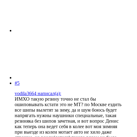
#5
vodila3664 написал(а):
ИМХО такую резину точно не стал бы
ошиповывать кстати это не МТ? по Москве ездить
все шипы вылетят за зиму, да и шум боюсь будет
напрягать нужны наушники специальные, такая
резиняка без шипов зачетная, и вот вопрос Денис
как теперь она ведет себя в колее вот моя зимняя
при выезде из колеи мотает авто не хило даже