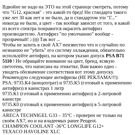
Вдвойне не надо на ЭТО на этой странице смотреть, потому
что "G12, красная" - это какой-то бред! Ни стандарта такого
уже лет 30 как нет и не было, да и стандартом эти "Г..."
никогда не были, а цвет - так вообще зависит от того, в какой
из всего спектра понравится окрасить антифриз
производителю. Антифриз "по умолчанию" вообще -
прозрачный! ;-)))) Так вот ...
Чтобы не залить в свой AX7 неизвестно что и случайно по
незнанию не "убить" его систему охлаждения, обязательно
используйте антифриз, на котором указан допуск
PSA B71
5110
! Не обращайте внимание на цвет, бренд, всякую
светотень, что написана на этикетке, Вам важно одно -
увидеть обозначение соответствия вот этому допуску.
Рекомендую следующие антифризы (НЕ РЕКЛАМА!!!):
PSA: 9735.К4 (концентрат) и 9735.К5 (готовый к применению
антифриз) в канистрах 1 литр
9735.К1 (готовый к применению антифриз) в 2-литровой
канистре
9735.К0 (готовый к применению антифриз) в 5-литровой
канистре
ARECA TECHNIGEL G33 – 35°C - проверен не только на
своём AX7, но и на владеемых ранее Peugeot.
CHAMPION COOLANT -36°C LONGLIFE G12+
TEXACO HAVOLINE XLC