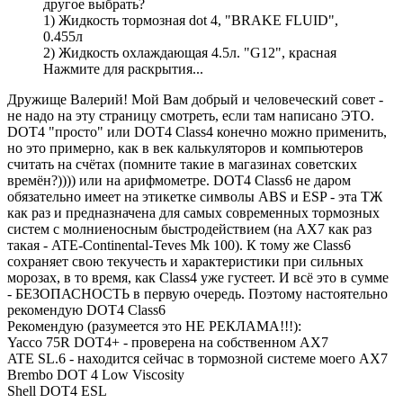
другое выбрать?
1) Жидкость тормозная dot 4, "BRAKE FLUID",
0.455л
2) Жидкость охлаждающая 4.5л. "G12", красная
Нажмите для раскрытия...
Дружище Валерий! Мой Вам добрый и человеческий совет -
не надо на эту страницу смотреть, если там написано ЭТО.
DOT4 "просто" или DOT4 Class4 конечно можно применить,
но это примерно, как в век калькуляторов и компьютеров
считать на счётах (помните такие в магазинах советских
времён?)))) или на арифмометре. DOT4 Class6 не даром
обязательно имеет на этикетке символы ABS и ESP - эта ТЖ
как раз и предназначена для самых современных тормозных
систем с молниеносным быстродействием (на AX7 как раз
такая - ATE-Continental-Teves Mk 100). К тому же Class6
сохраняет свою текучесть и характеристики при сильных
морозах, в то время, как Class4 уже густеет. И всё это в сумме
- БЕЗОПАСНОСТЬ в первую очередь. Поэтому настоятельно
рекомендую DOT4 Class6
Рекомендую (разумеется это НЕ РЕКЛАМА!!!):
Yacco 75R DOT4+ - проверена на собственном AX7
ATE SL.6 - находится сейчас в тормозной системе моего AX7
Brembo DOT 4 Low Viscosity
Shell DOT4 ESL