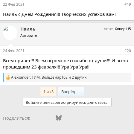
22 Фев 2021
#19
Наиль с Днем Рождения!!! Творческих успехов вам!
Наиль
Авто
Ховер H5
Авторитет
24 Фев 2021
#20
Всем привет!!! Всем огромное спасибо от души!!! И всех с
прошедшим 23 февраля!!! Ура Ура Ура!!!
Аlexsander
,
ТИМ
,
Вольдемар103
и 2 других
С
и
м
Последний
1 из 3
Вперёд
п
а
Войдите или зарегистрируйтесь для ответа.
т
и
и
Vkontakte
Facebook
Bluesky
WhatsApp
Telegram
Электронная поч
Поделиться:
: