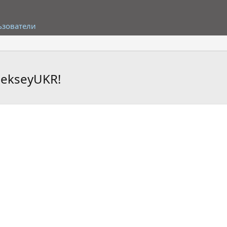
ьзователи
lekseyUKR!