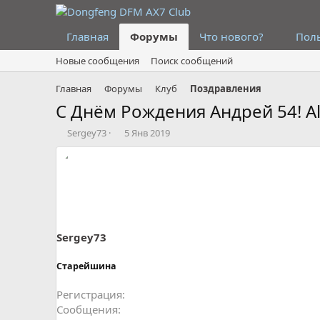
Главная
Форумы
Что нового?
Пол
Новые сообщения
Поиск сообщений
Главная
Форумы
Клуб
Поздравления
С Днём Рождения Андрей 54! A
А
Д
Sergey73
5 Янв 2019
в
а
т
т
о
а
р
н
т
а
е
ч
м
а
ы
л
Sergey73
а
Старейшина
Регистрация
Сообщения