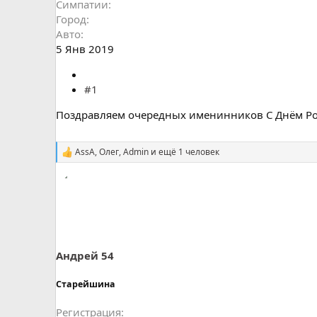
Симпатии
Город
Авто
5 Янв 2019
#1
Поздравляем очередных именинников С Днём Рож
AssA
,
Олег
,
Admin
и ещё 1 человек
С
и
м
п
а
т
и
и
:
Андрей 54
Старейшина
Регистрация