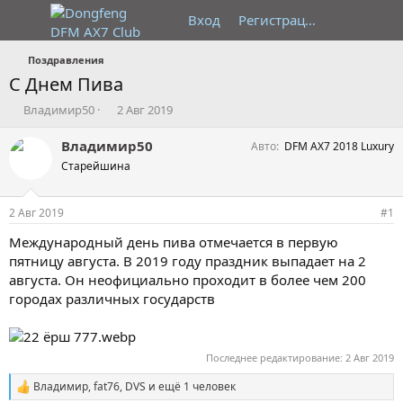
Вход
Регистрация
Поздравления
С Днем Пива
А
Д
Владимир50
2 Авг 2019
в
а
т
т
Владимир50
Авто
DFM AX7 2018 Luxury
о
а
Старейшина
р
н
т
а
е
ч
2 Авг 2019
#1
м
а
ы
л
Международный день пива отмечается в первую
а
пятницу августа. В 2019 году праздник выпадает на 2
августа. Он неофициально проходит в более чем 200
городах различных государств
Последнее редактирование:
2 Авг 2019
Владимир
,
fat76
,
DVS
и ещё 1 человек
С