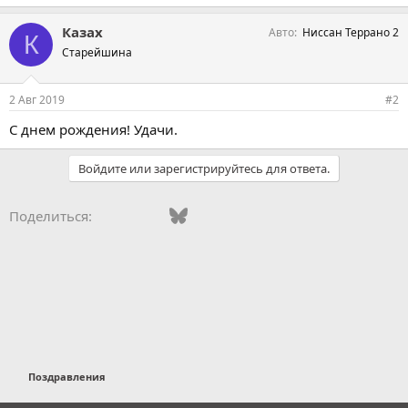
и
м
Казах
Авто
Ниссан Террано 2
п
К
а
Старейшина
т
и
и
2 Авг 2019
#2
:
С днем рождения! Удачи.
Войдите или зарегистрируйтесь для ответа.
Vkontakte
Facebook
Bluesky
WhatsApp
Telegram
Электронная поч
Ссылка
Поделиться:
Поздравления