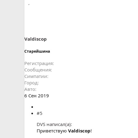
и
м
п
а
т
и
и
:
Valdiscop
Старейшина
Регистрация
Сообщения
Симпатии
Город
Авто
6 Сен 2019
#5
DVS написал(а):
Приветствую
Valdiscop
!