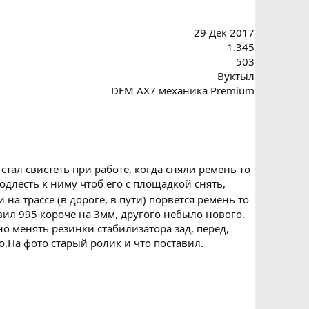
29 Дек 2017
1.345
503
Вуктыл
DFM AX7 механика Premium
тал свистеть при работе, когда сняли ремень то
одлесть к ниму чтоб его с площадкой снять,
и на трассе (в дороге, в пути) порвется ремень то
вил 995 короче на 3мм, другого небыло нового.
о менять резинки стабилизатора зад, перед,
о.На фото старый ролик и что поставил.