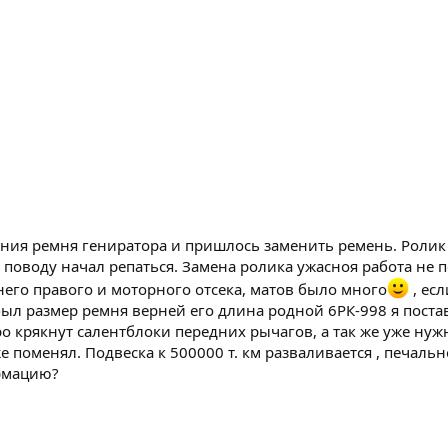
ния ремня гениратора и пришлось заменить ремень. Ролик с
поводу начал репаться. Замена ролика ужасноя работа не п
его правого и моторного отсека, матов было много
, есл
был размер ремня верней его длина родной 6РК-998 я поста
 крякнут салентблоки передних рычагов, а так же уже нужн
е поменял. Подвеска к 500000 т. км разваливается , печальн
ормацию?