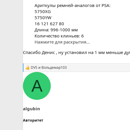
Ариткулы ремней-аналогов от PSA:
5750XG
5750YW
16 121 627 80
Длина: 996-1000 мм
Количество клиньев: 6
Нажмите для раскрытия...
Спасибо Денис , ну установил на 1 мм меньше д
DVS
и
Вольдемар103
С
и
м
A
п
а
т
и
и
:
algubin
Авторитет