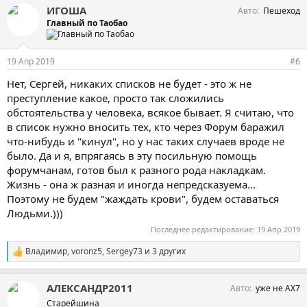
ИГОША
Авто
Пешеход
Главный по Таобао
19 Апр 2019
#6
Нет, Сергей, никаких списков не будет - это ж не
преступление какое, просто так сложились
обстоятельства у человека, всякое бывает. Я считаю, что
в список нужно вносить тех, кто через Форум баражил
что-нибудь и "кинул", но у нас таких случаев вроде не
было. Да и я, впрягаясь в эту посильную помощь
форумчанам, готов был к разного рода накладкам.
Жизнь - она ж разная и иногда непредсказуема...
Поэтому не будем "жаждать крови", будем оставаться
Людьми.)))
Последнее редактирование:
19 Апр 2019
Владимир
,
voronz5
,
Sergey73
и 3 других
С
и
м
АЛЕКСАНДР2011
Авто
уже не АХ7
п
а
Старейшина