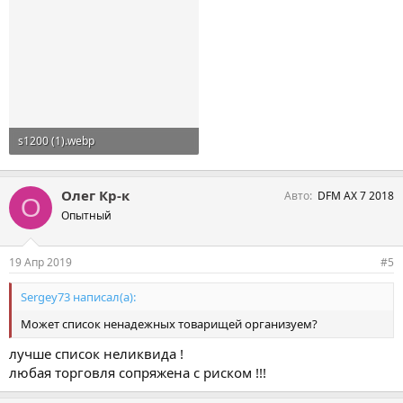
s1200 (1).webp
175,6 KB · Просмотры: 469
Олег Кр-к
Авто
DFM AX 7 2018
О
Опытный
19 Апр 2019
#5
Sergey73 написал(а):
Может список ненадежных товарищей организуем?
лучше список неликвида !
любая торговля сопряжена с риском !!!