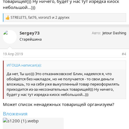
товарищей))) Ну ничего, будет у нас тут изредка киоск
небольшой...)))
STRELETS
,
fat76
,
voronz5
и 2 других
С
и
м
Sergey73
Авто
Jetour Dashing
п
а
Старейшина
т
и
и
19 Апр 2019
#4
:
ИГОША написал(а):
Да нет, Ты шо))) Это отказниковское! Блин, надеялся я, что
обойдётся без накладок, но не получается - то свои деньги
вложишь, то на себя уже выкупленный товар переоформлять
приходится из-за несознательных товарищей))) Ну ничего,
будет у нас тут изредка киоск небольшой...)))
Может список ненадежных товарищей организуем?
Вложения