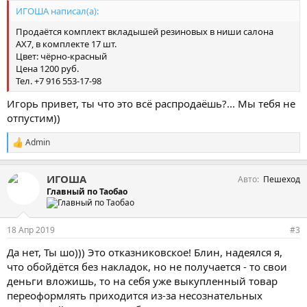
ИГОША написал(а):
Продаётся комплект вкладышей резиновых в ниши салона
АХ7, в комплекте 17 шт.
Цвет: чёрно-красный
Цена 1200 руб.
Тел. +7 916 553-17-98
Игорь привет, ты что это всё распродаёшь?... Мы тебя не
отпустим))
Admin
С
и
м
ИГОША
Авто
Пешеход
п
а
Главный по Таобао
т
и
и
18 Апр 2019
#3
:
Да нет, Ты шо))) Это отказниковское! Блин, надеялся я,
что обойдётся без накладок, но не получается - то свои
деньги вложишь, то на себя уже выкупленный товар
переоформлять приходится из-за несознательных