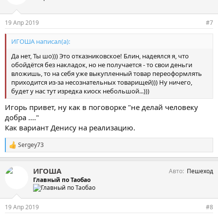
т
и
и
19 Апр 2019
#7
:
ИГОША написал(а):
Да нет, Ты шо))) Это отказниковское! Блин, надеялся я, что
обойдётся без накладок, но не получается - то свои деньги
вложишь, то на себя уже выкупленный товар переоформлять
приходится из-за несознательных товарищей))) Ну ничего,
будет у нас тут изредка киоск небольшой...)))
Игорь привет, ну как в поговорке "не делай человеку
добра ...."
Как вариант Денису на реализацию.
Sergey73
С
и
м
ИГОША
Авто
Пешеход
п
а
Главный по Таобао
т
и
и
19 Апр 2019
#8
: