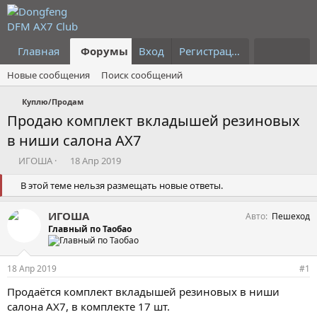
Главная
Форумы
Вход
Что нового?
Регистрация
Пользовател
Новые сообщения
Поиск сообщений
Куплю/Продам
Продаю комплект вкладышей резиновых
в ниши салона АХ7
А
Д
ИГОША
18 Апр 2019
в
а
т
В этой теме нельзя размещать новые ответы.
т
о
а
р
н
ИГОША
Авто
Пешеход
т
а
Главный по Таобао
е
ч
м
а
ы
л
18 Апр 2019
#1
а
Продаётся комплект вкладышей резиновых в ниши
салона АХ7, в комплекте 17 шт.