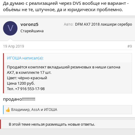
Да думаю с реализацией через DVS вообще не вариант -
обьёмы не те, штучное, да и юридически проблемно.
voronz5
Авто
DFM AX7 2018 лакшери серебро
V
Старейшина
19 Апр 2019
#9
ИГОША написал(а):
Продаётся комплект вкладышей резиновых в ниши салона
АХ7, в комплекте 17 шт.
Цвет: чёрно-красный
Цена 1200 руб.
Тел. +7 916 553-17-98
продано!!!!!!!!!!!
Владимир
,
AssA
и
ИГОША
С
и
м
В этой теме нельзя размещать новые ответы.
п
а