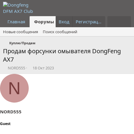
Главная
Форумы
Вход
Что нового?
Регистрация
Пользовател
Новые сообщения
Поиск сообщений
Куплю/Продам
Продам форсунки омывателя DongFeng
AX7
А
Д
NORD555
18 Окт 2023
в
а
т
т
N
о
а
р
н
т
а
е
ч
м
а
ы
л
NORD555
а
Guest