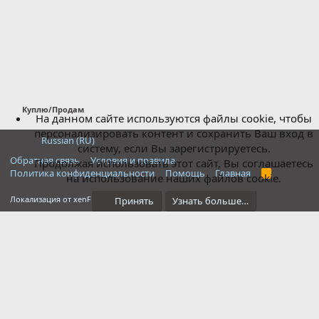
Куплю/Продам
На данном сайте используются файлы cookie, чтобы
персонализировать контент и сохранить Ваш вход в
Russian (RU)
систему, если Вы зарегистрируетесь.
Обратная связь
Условия и правила
Продолжая использовать этот сайт, Вы соглашаетесь
Политика конфиденциальности
Помощь
Главная
R
на использование наших файлов cookie.
S
S
®
Локализация от xenForo.Info
Принять
Узнать больше…