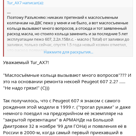
Tur_AX7 написал(а):
....
Поэтому Разъясняю: никаких претензий к маслосъемным
колпачкам на ДВС пежо у меня и не было, а вот маслосъемные
кольца вызывают много вопросов, а отсюда и тот заявленный
расход масла, но стоило кольца заменить и за последние 5 лет
эксплуатации пежо 607, 2.2л.158л.с. - масло ( Total) от заливки до
заливки, только сейчас, спустя 1.5 года новый хозяин отметил,
что расход появился.
Нажмите для раскрытия...
А по поводу присадки сами производители говорят, что если
Ваш мотор умирает, то присадка безполезна, так что не стоит
Уважаемый Tur_AX7!
их за то корить, к чему они никак не причастны.
"Маслосъёмные кольца вызывают много вопросов"??? И
это на основании ремонта некоей Peugeot 607 2.2? .....
"Не надо грязи!" (С)))
Так получилось, что с Peugeot 607 я знаком с самого
рождения этой модели в 1999 г. ("трогал руками" и даже
немного поездил на предсерийном её экземпляре на
"закрытой презентации" в АРМАНДе на Большой
Дмитровке 32 в ноябре '99 для ГОНа) и появления её в
России в 2000-м, когда самый первый приехавший в