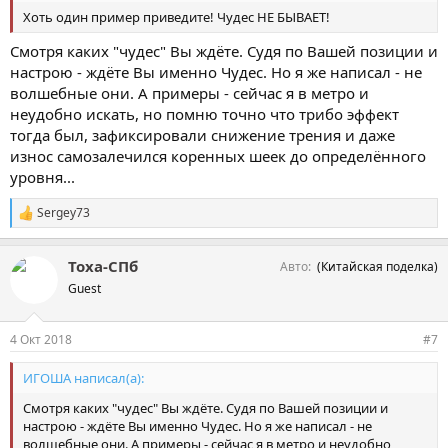
Хоть один пример приведите! Чудес НЕ БЫВАЕТ!
Смотря каких "чудес" Вы ждёте. Судя по Вашей позиции и
настрою - ждёте Вы именно Чудес. Но я же написал - не
волшебные они. А примеры - сейчас я в метро и
неудобно искать, но помню точно что трибо эффект
тогда был, зафиксировали снижение трения и даже
износ самозалечился коренных шеек до определённого
уровня...
Sergey73
С
и
м
Тоха-СПб
Авто
(Китайская поделка)
п
а
Guest
т
и
и
4 Окт 2018
#7
:
ИГОША написал(а):
Смотря каких "чудес" Вы ждёте. Судя по Вашей позиции и
настрою - ждёте Вы именно Чудес. Но я же написал - не
волшебные они. А примеры - сейчас я в метро и неудобно