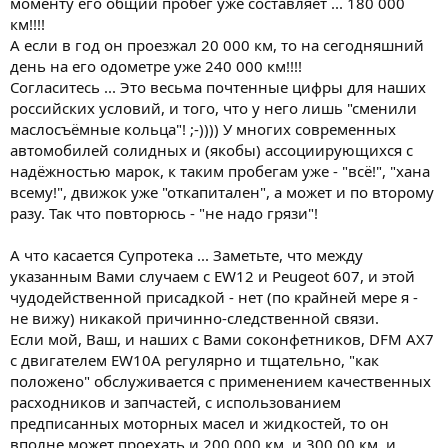
моменту его общий пробег уже составляет ... 180 000
км!!!!
А если в год он проезжал 20 000 км, то на сегодняшний
день на его одометре уже 240 000 км!!!!
Согласитесь ... Это весьма почтенные цифры для наших
российских условий, и того, что у него лишь "сменили
маслосъёмные кольца"! ;-)))) У многих современных
автомобилей солидных и (якобы) ассоциирующихся с
надёжностью марок, к таким пробегам уже - "всё!", "хана
всему!", движок уже "откапитален", а может и по второму
разу. Так что повторюсь - "не надо грязи"!
А что касается Супротека ... Заметьте, что между
указанным Вами случаем с EW12 и Peugeot 607, и этой
чудодейственной присадкой - нет (по крайней мере я -
не вижу) никакой причинно-следственной связи.
Если мой, Ваш, и наших с Вами соконфетников, DFM AX7
с двигателем EW10A регулярно и тщательно, "как
положено" обслуживается с применением качественных
расходников и запчастей, с использованием
предписанных моторных масел и жидкостей, то он
вполне может проехать и 200 000 км, и 300 00 км, и