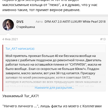
маслосъемные кольца от "пежо", а я думаю, что у нас
именно такие, тот примет верное решение.
DVS
Авто
DFM AX7 2.0 АКПП LUXURY White Pearl 2018
Старейшина
4 Фев 2021
#13
Tur_AX7 написал(а):
Мой приятель проехал больше 40 км без масла вообще на
крузаке с разбитым поддоном до ремонтной точки. Двигатель
работал только на оставшейся пленке от "СУПРАТЕК", масла не
было вообще . Ехал со скоростью не больше 60км/ч. Поддон
заварили, масло залили, вот уже 3й год катается. Присадку
заливал по моей рекомендации, хотя я советовал SMT2,
которую я использовал во всех предыдущих своих машинах и
не только в машинах, а за рулем я уже более 25 лет, но он
Нажмите для раскрытия...
выбрал именно "супратек". С тех пор механик и все кто нас
окружает заливают ту или другую жижу, хотя так же как и Вы не
Уважаемый Tur_AX7!
верили в такое чудо.
Агитировать никого не стану, мой ДФМ на "супратек" с первого
"Ничего личного ...", лишь факты из моего с Коллегами
дня эксплуатации. А тот кто видел маслосъемные кольца от