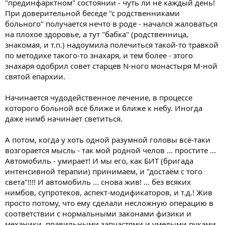
"прединфарктном" состоянии - чуть ли не каждый день!
При доверительной беседе "с родственниками
больного" получается нечто в роде - начался жаловаться
на плохое здоровье, а тут "бабка" (родственница,
знакомая, и т.п.) надоумила полечиться такой-то травкой
по методике такого-то знахаря, и тем более - этого
знахаря одобрил совет старцев N-ного монастыря M-ной
святой епархии.
Начинается чудодейственное лечение, в процессе
которого больной всё ближе и ближе к небу. Иногда
даже нимб начинает светиться.
А потом, когда у хоть одной разумной головы всё-таки
возгорается мысль - так мой родной челов ... простите ...
Автомобиль - умирает! И мы его, как БИТ (бригада
интенсивной терапии) принимаем, и "достаём с того
света"!!!! И автомобиль ... снова жив! ... без всяких
нимбов, супротеков, аспект-модификаторов, и т.д.! Жив
просто потому, что ему сделали несложную операцию в
соответствии с нормальными законами физики и
механики, правильными запчастями и умелыми руками.