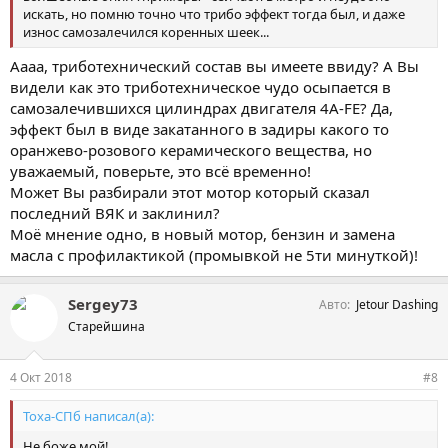
искать, но помню точно что трибо эффект тогда был, и даже
износ самозалечился коренных шеек...
Аааа, триботехнический состав вы имеете ввиду? А Вы
видели как это триботехническое чудо осыпается в
самозалечившихся цилиндрах двигателя 4A-FE? Да,
эффект был в виде закатанного в задиры какого то
оранжево-розового керамического вещества, но
уважаемый, поверьте, это всё временно!
Может Вы разбирали этот мотор который сказал
последний ВЯК и заклинил?
Моё мнение одно, в новый мотор, бензин и замена
масла с профилактикой (промывкой не 5ти минуткой)!
Sergey73
Авто
Jetour Dashing
Старейшина
4 Окт 2018
#8
Тоха-СПб написал(а):
Не боже мой!