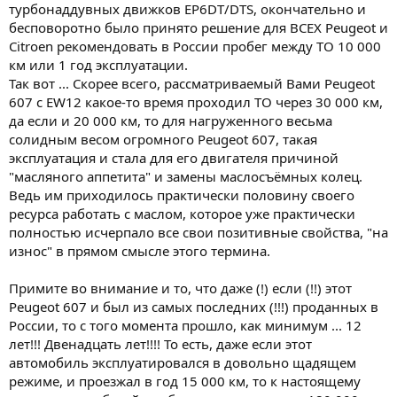
турбонаддувных движков EP6DT/DTS, окончательно и
бесповоротно было принято решение для ВСЕХ Peugeot и
Citroen рекомендовать в России пробег между ТО 10 000
км или 1 год эксплуатации.
Так вот ... Скорее всего, рассматриваемый Вами Peugeot
607 с EW12 какое-то время проходил ТО через 30 000 км,
да если и 20 000 км, то для нагруженного весьма
солидным весом огромного Peugeot 607, такая
эксплуатация и стала для его двигателя причиной
"масляного аппетита" и замены маслосъёмных колец.
Ведь им приходилось практически половину своего
ресурса работать с маслом, которое уже практически
полностью исчерпало все свои позитивные свойства, "на
износ" в прямом смысле этого термина.
Примите во внимание и то, что даже (!) если (!!) этот
Peugeot 607 и был из самых последних (!!!) проданных в
России, то с того момента прошло, как минимум ... 12
лет!!! Двенадцать лет!!!! То есть, даже если этот
автомобиль эксплуатировался в довольно щадящем
режиме, и проезжал в год 15 000 км, то к настоящему