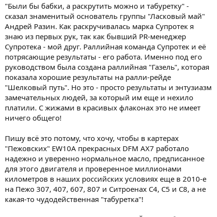
"Были бы бабки, а раскрутить можно и табуретку" -
сказал знаменитый основатель группы "Ласковый май"
Андрей Разин. Как раскручивалась марка Супротек я
знаю из первых рук, так как бывший PR-менеджер
Супротека - мой друг. Раллийная команда Супротек и eë
потрясающие результаты - его работа. Именно под его
руководством была создана раллийная "Газель", которая
показала хорошие результаты на ралли-рейде
"Шелковый путь". Но это - просто результаты и энтузиазм
замечательных людей, за который им eще и нехило
платили. С жижами в красивых флаконах это не имеет
ничего общего!
Пишу всё это потому, что хочу, чтобы в картерах
"Пежовских" EW10A прекрасных DFM AX7 работало
надежно и уверенно нормальное масло, предписанное
для этого двигателя и проверенное миллионами
километров в наших российских условиях еще в 2010-е
на Пежо 307, 407, 607, 807 и Ситроенах С4, С5 и С8, а не
какая-то чудодейственная "табуретка"!