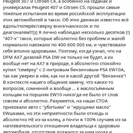
Peugeot 307 и Citroen С4, а особенно на седанах и
универсалах Peugeot 407 и Citroen C5, прошли самые
тяжёлые испытания во время российской эксплуатации
этих автомобилей в такси. Об этих движках известно всё
вдоль/поперёк/сверху вниз/наискосок и по
диагоналям!!!))) Я лично наблюдал несколько десятков (!)
"407-х" такси, которые абсолютно без проблем и жалоб
нормально наезжали по 400-600 000 км, и чувствовали
себя вполне здоровыми. Поэтому, когда узнал, что на
DFM AX7 дизелей PSA DW не только не будет, а их
вообще нет на АХ7 в природе, я абсолютно спокойно
купил "семёрку" с 2-литровым бензиновым PSA EW10A,
так как уверен в нём, как ни в какой другой "бензинке"!
В контексте нашего общения замечу, что каких-то
вопросов, сомнений и вообще ... к маслосъёмным
кольцам на поршнях EW10 никогда не было от слов
совсем и абсолютно. Разумеется, на наши СТОА
приезжали авто с "убитыми" и "жрущими масло"
EWшками, но эти неприятности были отнюдь и
абсолютно НЕ из-за колец, а почти в 100% случаев из-за
наплевательского отношения владельца к здоровью
автомобиля, отсутствия должного за ним ухода и