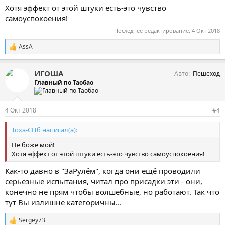
Хотя эффект от этой штуки есть-это чувство
самоуспокоения!
Последнее редактирование:
4 Окт 2018
AssA
С
и
м
ИГОША
Авто
Пешеход
п
а
Главный по Таобао
т
и
и
4 Окт 2018
#4
:
Тоха-СПб написал(а):
Не боже мой!
Хотя эффект от этой штуки есть-это чувство самоуспокоения!
Как-то давно в "ЗаРулём", когда они ещё проводили
серьёзные испытания, читал про присадки эти - они,
конечно не прям чтобы волшебные, но работают. Так что
тут Вы излишне категоричны...
Sergey73
С