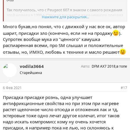
Так получилось, что с Peugeot 607 я знаком с самого рождения
этой модели в 1999 г. ("трогал руками" и даже немного поездил
Нажмите для раскрытия...
на предсерийном её экземпляре на "закрытой презентации" в
АРМАНДе на Большой Дмитровке 32 в ноябре '99 для ГОНа) и
Много букав,но понял, что с движкой у нас все ок, автор
появления её в России в 2000-м, когда самый первый
шарит, присадки зло (конечно, если не на продажу
).
приехавший в Россию "607" 3.0 V6 АКПП тут же был передан на
Супротек вообще мука из "ценного" камушка
тест-драйв в "мой" автосалон АРМАНД на Рублёвке 38.
распиаренная всеми, про SM слышал и положительные
Посмотреть вложение 10244
отзывы, но, ИМХО, любовь к технике и масло решают
Вашему же покорному слуге довелось продать и последний её
vodila3664
Авто
DFM AX7 2018,в топе
экземпляр, уже в АВЕСе на Академика Королёва 13 осенью 2008
года. "Через мои руки" прошли, наверное, все возможные
Старейшина
варианты Peugeot 607, что встречались в природе, вплоть до
посольской бронированной "607" с форсированным 3-
6 Фев 2021
#17
литровым дизелем 3.0 V6 275 л.с. и тюнинговой от Peugeot
Sport в ProCar (Франция) с бензиновым 3.0 V6 225 л.с., которую
Присадка присадке рознь, одна улучшает
мы с друзьями-коллегами перегоняли владельцу из Москвы в
антифрикционные свойства но при этом при нагреве
Питер.
растет щелочное число отсюда и отложения лак и тд,
Peugeot 607, из поставляемых в Россию вариантов, оснащалась
эстеровые тоже одно лечат другое колечат, итог таков
только одним двигателем из гаммы EW - это 2.2 16v 158-160 л.с.
надо искать компромисс кому ну очень хочется
EW12J4 (разных модификаций) и 2.2 CVVT 160-165 л.с. EW12A
присадки, я например пока не лью, но склоняюсь к
(разных модификаций). Однако (и это понятно) самым