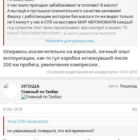
У нас мало присадок забабахивают в топливо? В масло?
А мы ещё и пустышки сомнительного качества заливаем!
Фишку с работающим мотором без масла я то-же видел только
не 5 минут! у нас в СПб на выставке МИР АВТОМОБИЛЯ каждый
год супротек этот трюк проигрывает, все смотрят и ахают; "О
НАНО ТЕХНОЛОГИИ БЛИН", а никто даже и не пытался
посмотреть в глубь афёры!
Нажмите для раскрытия...
За 2 часа наблюдения за их супер стендом с суперприсадкой в
масло, каждые 15 минут этот деятель приподнимает поддон с
Опираюсь исключительно на взрослый, личный опыт
маслом который стоит под машиной не просто так, и подносит
эксплуатации, как-то гул коробки исчезнувший после
его к масло заборнику что бы пополнить дозняк смазки на
200 км пробега, увеличение компрессии..
вкладышах и т.п.
Последнее редактирование модератором:
4 Окт 2018
Двигатель работает без нагрузки на холостых, трение там
минимальное, плёнки обычного масла достаточно на
небольшое время!
ИГОША
Авто
Пешеход
Главный по Таобао
Хотя эффект от этой штуки есть-это чувство самоуспокоения!
4 Окт 2018
#9
Тоха-СПб написал(а):
но уважаемый, поверьте, это всё временно!!