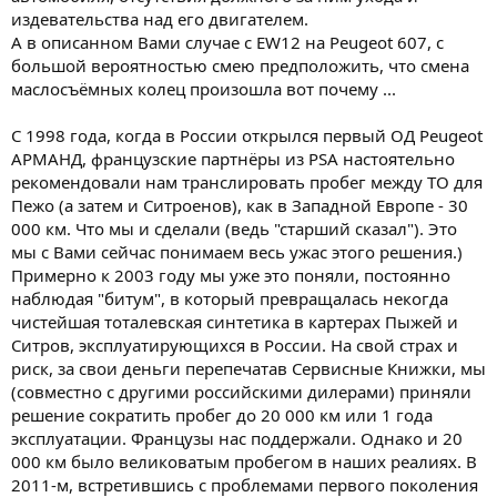
издевательства над его двигателем.
А в описанном Вами случае с EW12 на Peugeot 607, с
большой вероятностью смею предположить, что смена
маслосъёмных колец произошла вот почему ...
С 1998 года, когда в России открылся первый ОД Peugeot
АРМАНД, французские партнёры из PSA настоятельно
рекомендовали нам транслировать пробег между ТО для
Пежо (а затем и Ситроенов), как в Западной Европе - 30
000 км. Что мы и сделали (ведь "старший сказал"). Это
мы с Вами сейчас понимаем весь ужас этого решения.)
Примерно к 2003 году мы уже это поняли, постоянно
наблюдая "битум", в который превращалась некогда
чистейшая тоталевская синтетика в картерах Пыжей и
Ситров, эксплуатирующихся в России. На свой страх и
риск, за свои деньги перепечатав Сервисные Книжки, мы
(совместно с другими российскими дилерами) приняли
решение сократить пробег до 20 000 км или 1 года
эксплуатации. Французы нас поддержали. Однако и 20
000 км было великоватым пробегом в наших реалиях. В
2011-м, встретившись с проблемами первого поколения