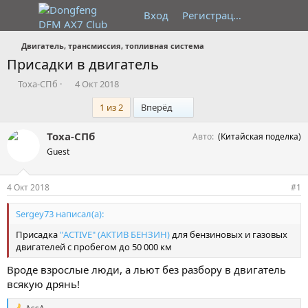
Вход
Регистрация
Двигатель, трансмиссия, топливная система
Присадки в двигатель
А
Д
Тоха-СПб
4 Окт 2018
в
а
Последний
1 из 2
Вперёд
т
т
о
а
р
н
Тоха-СПб
Авто
(Китайская поделка)
т
а
Guest
е
ч
м
а
ы
л
4 Окт 2018
#1
а
Sergey73 написал(а):
Присадка
"ACTIVE" (АКТИВ БЕНЗИН)
для бензиновых и газовых
двигателей с пробегом до 50 000 км
Вроде взрослые люди, а льют без разбору в двигатель
всякую дрянь!