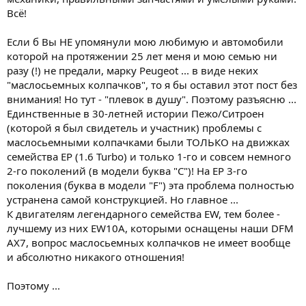
Всё!
Если б Вы НЕ упомянули мою любимую и автомобили
которой на протяжении 25 лет меня и мою семью ни
разу (!) не предали, марку Peugeot ... в виде неких
"маслосьемных колпачков", то я бы оставил этот пост без
внимания! Но тут - "плевок в душу". Поэтому разъясню ...
Единственные в 30-летней истории Пежо/Ситроен
(которой я был свидетель и участник) проблемы с
маслосьемными колпачками были ТОЛЬКО на движках
семейства EP (1.6 Turbo) и только 1-го и совсем немного
2-го поколений (в модели буква "С")! На EP 3-го
поколения (буква в модели "F") эта проблема полностью
устранена самой конструкцией. Но главное ...
К двигателям легендарного семейства EW, тем более -
лучшему из них EW10A, которыми оснащены наши DFM
AX7, вопрос маслосьемных колпачков не имеет вообще
и абсолютно никакого отношения!
Поэтому ...