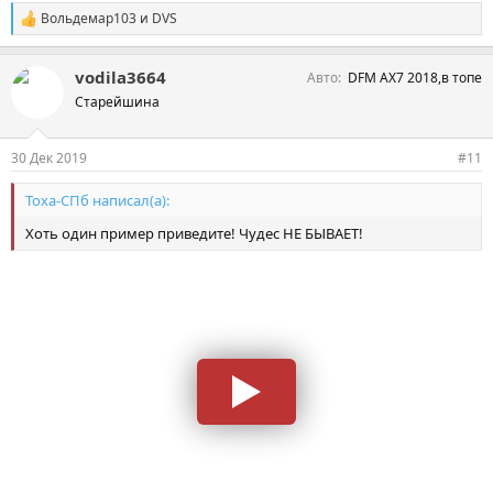
Вольдемар103
и
DVS
С
и
м
vodila3664
Авто
DFM AX7 2018,в топе
п
а
Старейшина
т
и
и
30 Дек 2019
#11
:
Тоха-СПб написал(а):
Хоть один пример приведите! Чудес НЕ БЫВАЕТ!