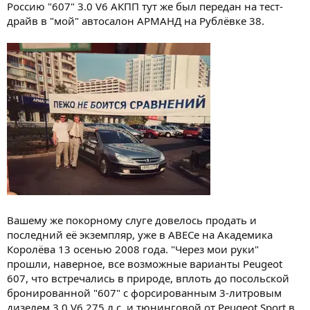
Россию "607" 3.0 V6 АКПП тут же был передан на тест-
драйв в "мой" автосалон АРМАНД на Рублёвке 38.
Вашему же покорному слуге довелось продать и
последний её экземпляр, уже в АВЕСе на Академика
Королёва 13 осенью 2008 года. "Через мои руки"
прошли, наверное, все возможные варианты Peugeot
607, что встречались в природе, вплоть до посольской
бронированной "607" с форсированным 3-литровым
дизелем 3.0 V6 275 л.с. и тюнинговой от Peugeot Sport в