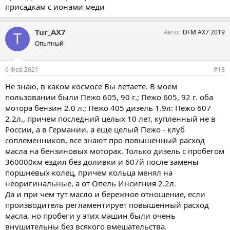
присадкам с ионами меди
подавляюще (!) популярным двигателем на Peugeot 607 в
России стал бензиновый 3.0 V6 210-212 л.с. ES9J4S/ES9A.
Действительно - на самый крупный в истории "львиной марки",
Tur_AX7
Авто
DFM AX7 2019
T
представительский Peugeot, по размеру сравнимый с MB W140,
Опытный
требовался мощный тяговитый мотор. EW12, при всём своём
"боевом норове" для "607-й" считался "слабоватым" (ну любят у
нас "ездить на все деньги"!))), поэтому 2.2 EW12 полностью
6 Фев 2021
#18
раскрыл свой потенциал на потрясающих Peugeot 406 Sport
Pack и большом семейном минивэне Peugeot 807/Citroen C8.
Не знаю, в каком космосе Вы летаете. В моем
К слову, 2.0-литровые EW10J4-EW10A на Peugeot 607 всё-таки
пользовании были Пежо 605, 90 г.; Пежо 605, 92 г. оба
устанавливались, но исключительно для "скупердяйского" (это
мотора бензин 2.0 л.; Пежо 405 дизель 1.9л: Пежо 607
шутка) немецкого рынка, преимущественно для такси. В
2.2л., причем последний целых 10 лет, купленный не в
Россию 2-литровые Peugeot 607 с EW10 разных модификаций
России, а в Германии, а еще целый Пежо - клуб
никогда официально не поставлялись.
соплеменников, все знают про повышенный расход
Я не зря упомянул термин "разных модификаций". Дело в том,
масла на бензиновых моторах. Только дизель с пробегом
что семейство бензиновых двигателей EW регулярно
360000км ездил без доливки и 607й после замены
модифицировалось и совершенствовалось. В контексте
поршневых колец, причем кольца менял на
обсуждаемой нами темы, например, с 2004-05 годов на все EW
неоригинальные, а от Опель Инсигния 2.2л.
начали ставить новые поршни типа Elastoval, выпускаемые
Да и при чем тут масло и бережное отношение, если
Mahle и Federal Mogul, отличавшиеся меньшей массой,
графитовыми вставками на юбках, усиленными и
производитель регламентирует повышенный расход
упрочнёнными канавками поршневых колец, упрочнённым
масла, но пробеги у этих машин были очень
днищем и оптимизированной формой внутренней части для
внушительны без всякого вмешательства.