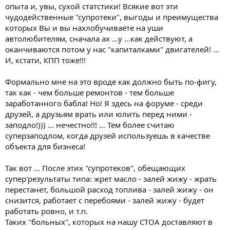
опыта и, увы, сухой статстики! Всякие вот эти
"пежо", а я думаю, что у нас именно такие, тот примет верное
чудодейственные "супротеки", выгоды и преимущества
решение.
которых Вы и вы нахлобучиваете на уши
автолюбителям, сначала ах ...у ...как действуют, а
оканчиваются потом у нас "капиталками" двигателей! ...
И, кстати, КПП тоже!!!
Формально мне на это вроде как должно быть по-фигу,
так как - чем больше ремонтов - тем больше
заработанного бабла! Но! Я здесь на форуме - среди
друзей, а друзьям врать или юлить перед ними -
заподло!))) ... нечестно!!! ... Тем более считаю
суперзаподлом, когда друзей используешь в качестве
объекта для бизнеса!
Так вот ... После этих "супротеков", обещающих
супер'результаты типа: жрет масло - залей жижу - жрать
перестанет, большой расход топлива - залей жижу - он
снизится, работает с перебоями - залей жижу - будет
работать ровно, и т.п.
Таких "больных", которых на нашу СТОА доставляют в