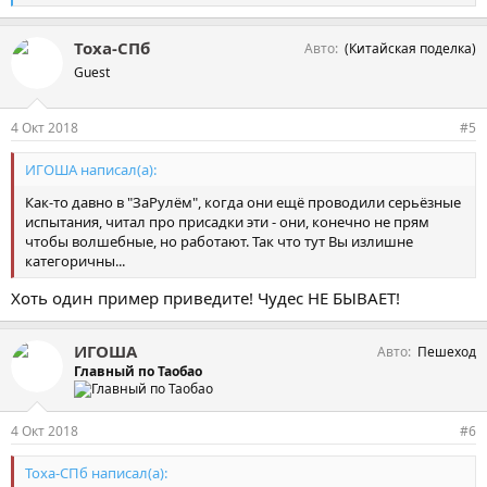
и
м
Тоха-СПб
Авто
(Китайская поделка)
п
а
Guest
т
и
и
4 Окт 2018
#5
:
ИГОША написал(а):
Как-то давно в "ЗаРулём", когда они ещё проводили серьёзные
испытания, читал про присадки эти - они, конечно не прям
чтобы волшебные, но работают. Так что тут Вы излишне
категоричны...
Хоть один пример приведите! Чудес НЕ БЫВАЕТ!
ИГОША
Авто
Пешеход
Главный по Таобао
4 Окт 2018
#6
Тоха-СПб написал(а):