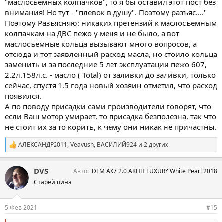
"маслосьемных колпачков", то я бы оставил этот пост без
внимания! Но тут - "плевок в душу". Поэтому разъяс...."
Поэтому Разъясняю: никаких претензий к маслосъемным
колпачкам на ДВС пежо у меня и не было, а вот
маслосъемные кольца вызывают много вопросов, а
отсюда и тот заявленный расход масла, но стоило кольца
заменить и за последние 5 лет эксплуатации пежо 607,
2.2л.158л.с. - масло ( Total) от заливки до заливки, только
сейчас, спустя 1.5 года новый хозяин отметил, что расход
появился.
А по поводу присадки сами производители говорят, что
если Ваш мотор умирает, то присадка безполезна, так что
не стоит их за то корить, к чему они никак не причастны.
АЛЕКСАНДР2011
,
Veavush
,
ВАСИЛИЙ924
и 2 других
С
и
м
DVS
Авто
DFM AX7 2.0 АКПП LUXURY White Pearl 2018
п
а
Старейшина
т
и
и
5 Фев 2021
#15
: