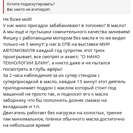
Хотите подискутировать?
Вас никто не агитирует.
Не боже мой!
У нас мало присадок забабахивают в топливо? В масло?
А мы ещё и пустышки сомнительного качества заливаем!
Фишку с работающим мотором без масла я то-же видел
только не 5 минут! у нас в СПб на выставке МИР
АВТОМОБИЛЯ каждый год супротек этот трюк
проигрывает, все смотрят и ахают; "О НАНО
ТЕХНОЛОГИИ БЛИН", а никто даже и не пытался
посмотреть в глубь афёры!
За 2 часа наблюдения за их супер стендом с
суперприсадкой в масло, каждые 15 минут этот деятель
приподнимает поддон с маслом который стоит под
машиной не просто так, и подносит его к масло
заборнику что бы пополнить дозняк смазки на
вкладышах и т.п.
Двигатель работает без нагрузки на холостых, трение
там минимальное, плёнки обычного масла достаточно
на небольшое время!