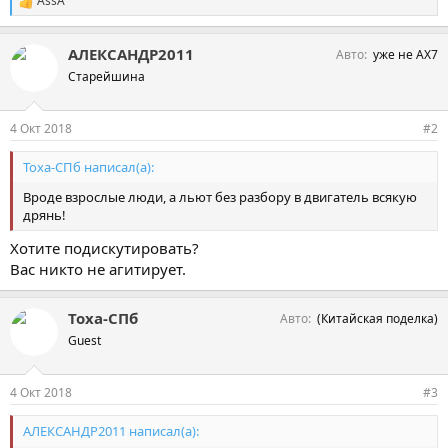
AssA
С
и
м
АЛЕКСАНДР2011
Авто
уже не АХ7
п
а
Старейшина
т
и
и
4 Окт 2018
#2
:
Тоха-СПб написал(а):
Вроде взрослые люди, а льют без разбору в двигатель всякую
дрянь!
Хотите подискутировать?
Вас никто не агитирует.
Тоха-СПб
Авто
(Китайская поделка)
Guest
4 Окт 2018
#3
АЛЕКСАНДР2011 написал(а):