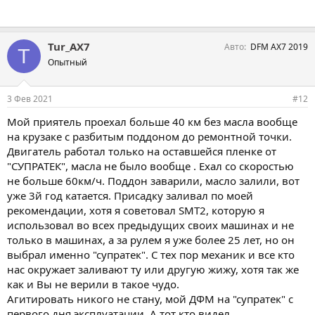
Tur_AX7
Авто
DFM AX7 2019
T
Опытный
3 Фев 2021
#12
Мой приятель проехал больше 40 км без масла вообще
на крузаке с разбитым поддоном до ремонтной точки.
Двигатель работал только на оставшейся пленке от
"СУПРАТЕК", масла не было вообще . Ехал со скоростью
не больше 60км/ч. Поддон заварили, масло залили, вот
уже 3й год катается. Присадку заливал по моей
рекомендации, хотя я советовал SMT2, которую я
использовал во всех предыдущих своих машинах и не
только в машинах, а за рулем я уже более 25 лет, но он
выбрал именно "супратек". С тех пор механик и все кто
нас окружает заливают ту или другую жижу, хотя так же
как и Вы не верили в такое чудо.
Агитировать никого не стану, мой ДФМ на "супратек" с
первого дня эксплуатации. А тот кто видел