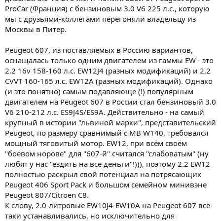
ProCar (Франция) с бензиновым 3.0 V6 225 л.с., которую
мы с друзьями-коллегами перегоняли владельцу из
Москвы в Питер.
Peugeot 607, из поставляемых в Россию вариантов,
оснащалась только одним двигателем из гаммы EW - это
2.2 16v 158-160 л.с. EW12J4 (разных модификаций) и 2.2
CVVT 160-165 л.с. EW12A (разных модификаций). Однако
(и это понятно) самым подавляюще (!) популярным
двигателем на Peugeot 607 в России стал бензиновый 3.0
V6 210-212 л.с. ES9J4S/ES9A. Действительно - на самый
крупный в истории "львиной марки", представительский
Peugeot, по размеру сравнимый с MB W140, требовался
мощный тяговитый мотор. EW12, при всём своём
"боевом норове" для "607-й" считался "слабоватым" (ну
любят у нас "ездить на все деньги"!))), поэтому 2.2 EW12
полностью раскрыл свой потенциал на потрясающих
Peugeot 406 Sport Pack и большом семейном минивэне
Peugeot 807/Citroen C8.
К слову, 2.0-литровые EW10J4-EW10A на Peugeot 607 всё-
таки устанавливались, но исключительно для