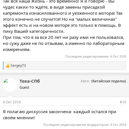
Так вся наша Жизнь - это временно! Я и говорю - Вы
чудес каких-то ждёте, в виде замены присадкой
капремонта изнасилованного и уезженного мотора! Так
этого конечно не случится! Но на "малых величинах"
эффект есть и на новом моторе это только в помощь. В
пику Вашей категоричности.
При том, что я за все 20 лет ни разу ими не пользовался,
но сужу даже не по отзывам, а именно по лабораторным
измерениям.
Последнее редактирование:
4 Окт 2018
Sergey73
С
и
м
Тоха-СПб
Авто
(Китайская поделка)
п
а
Guest
т
и
и
4 Окт 2018
#10
:
Я полагаю дискуссия закончена- каждый остался при
своём мнении!
Последнее редактирование модератором:
4 Окт 2018