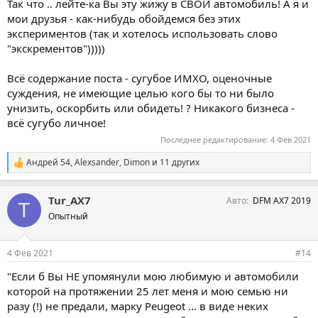
Так что .. лейте-ка Вы эту жижу в СВОЙ автомобиль! А я и
мои друзья - как-нибудь обойдемся без этих
экспериментов (так и хотелось использовать слово
"экскрементов")))))
Всё содержание поста - сугубое ИМХО, оценочные
суждения, не имеющие целью кого бы то ни было
унизить, оскорбить или обидеть! ? Никакого бизнеса -
всё сугубо личное!
Последнее редактирование:
4 Фев 2021
Андрей 54
,
Аlexsander
,
Dimon
и 11 других
С
и
м
Tur_AX7
Авто
DFM AX7 2019
п
T
а
Опытный
т
и
и
4 Фев 2021
#14
:
"Если б Вы НЕ упомянули мою любимую и автомобили
которой на протяжении 25 лет меня и мою семью ни
разу (!) не предали, марку Peugeot ... в виде неких