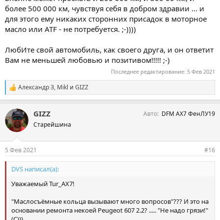
более 500 000 км, чувствуя себя в добром здравии ... и
для этого ему никаких сторонних присадок в моторное
масло или ATF - не потребуется. ;-))))
ЛюбИте свой автомобиль, как своего друга, и он ответит
Вам не меньшей любовью и позитивом!!!!! ;-)
Последнее редактирование:
5 Фев 2021
Александр З
,
Mikl
и
GIZZ
С
и
м
GIZZ
Авто
DFM AX7 ФенЛУ19
п
а
Старейшина
т
и
и
5 Фев 2021
#16
:
DVS написал(а):
Уважаемый Tur_AX7!
"Маслосъёмные кольца вызывают много вопросов"??? И это на
основании ремонта некоей Peugeot 607 2.2? ..... "Не надо грязи!"
(С)))