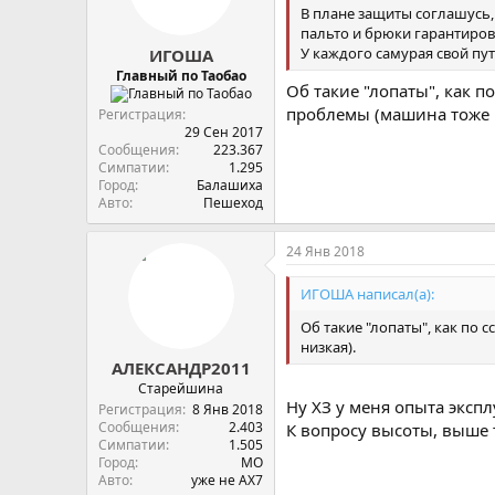
В плане защиты соглашусь, 
пальто и брюки гарантиров
У каждого самурая свой пут
ИГОША
Главный по Таобао
Об такие "лопаты", как п
проблемы (машина тоже н
Регистрация
29 Сен 2017
Сообщения
223.367
Симпатии
1.295
Город
Балашиха
Авто
Пешеход
24 Янв 2018
ИГОША написал(а):
Об такие "лопаты", как по 
низкая).
АЛЕКСАНДР2011
Старейшина
Ну ХЗ у меня опыта экспл
Регистрация
8 Янв 2018
Сообщения
2.403
К вопросу высоты, выше т
Симпатии
1.505
Город
МО
Авто
уже не АХ7