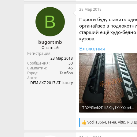
28 Мар 2018
B
Пороги буду ставить одн
органайзер в подлокотни
старший ещё худо-бедно 
кузова.
bugortmb
Опытный
Вложения
Регистрация
23 Мар 2018
Сообщения
50
Симпатии
45
Город
Тамбов
Авто
DFM AX7 2017 AT Luxury
TB2YRkvk2DH8KJjy1XcXXcpdXXa_!!3170580726.webp
111,3 KB · Просмотры: 1.077
vodila3664
,
Гена
,
vit85
и 3 д
С
и
м