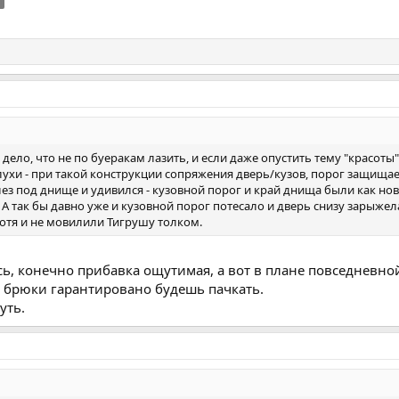
 дело, что не по буеракам лазить, и если даже опустить тему "красоты" 
ухи - при такой конструкции сопряжения дверь/кузов, порог защищает
лез под днище и удивился - кузовной порог и край днища были как но
 А так бы давно уже и кузовной порог потесало и дверь снизу зарыжел
хотя и не мовилили Тигрушу толком.
ь, конечно прибавка ощутимая, а вот в плане повседневной 
 и брюки гарантировано будешь пачкать.
уть.