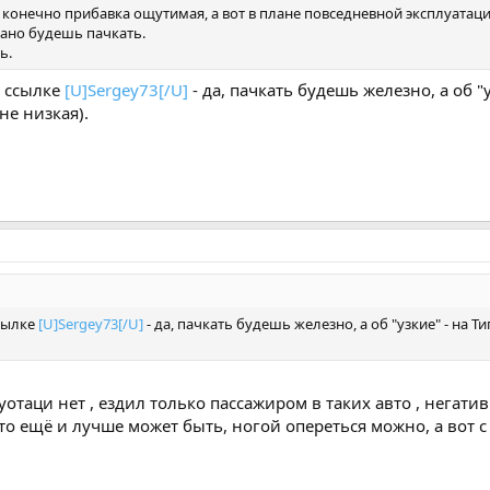
конечно прибавка ощутимая, а вот в плане повседневной эксплуатации э
ано будешь пачкать.
ь.
о ссылке
[U]Sergey73[/U]
- да, пачкать будешь железно, а об "
е низкая).
ссылке
[U]Sergey73[/U]
- да, пачкать будешь железно, а об "узкие" - на
уотаци нет , ездил только пассажиром в таких авто , негатив
о ещё и лучше может быть, ногой опереться можно, а вот с 