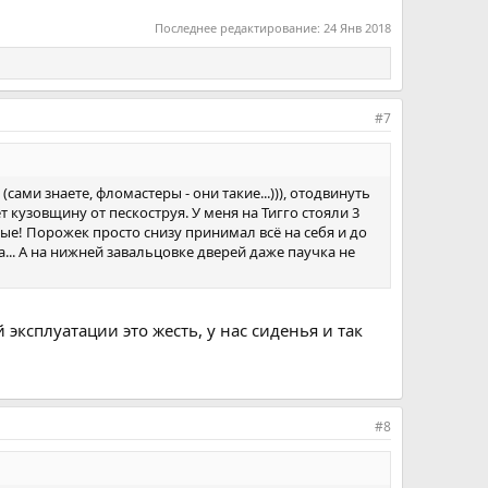
Последнее редактирование:
24 Янв 2018
#7
(сами знаете, фломастеры - они такие...))), отодвинуть
 кузовщину от пескоструя. У меня на Тигго стояли 3
вые! Порожек просто снизу принимал всё на себя и до
а... А на нижней завальцовке дверей даже паучка не
эксплуатации это жесть, у нас сиденья и так
#8