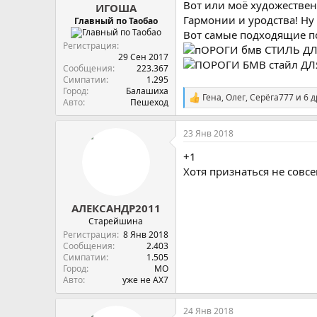
Вот или моё художествен
ИГОША
Гармонии и уродства! Ну
Главный по Таобао
Вот самые подходящие п
Регистрация
29 Сен 2017
Сообщения
223.367
Симпатии
1.295
Город
Балашиха
Гена
,
Олег
,
Серёга777
и 6 д
С
Авто
Пешеход
и
м
23 Янв 2018
п
а
+1
т
и
Хотя признаться не совс
и
:
АЛЕКСАНДР2011
Старейшина
Регистрация
8 Янв 2018
Сообщения
2.403
Симпатии
1.505
Город
МО
Авто
уже не АХ7
24 Янв 2018