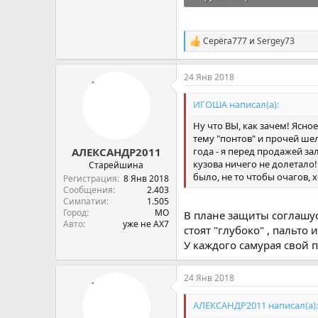
103,1 KB · Просмотры: 907
Серёга777
и
Sergey73
С
и
м
24 Янв 2018
п
а
т
ИГОША написал(а):
и
и
Ну что ВЫ, как зачем! Ясное
:
тему "понтов" и прочей шел
года - я перед продажей за
АЛЕКСАНДР2011
кузова ничего не долетало!
Старейшина
было, не то чтобы очагов, 
Регистрация
8 Янв 2018
Сообщения
2.403
Симпатии
1.505
Город
МО
В плане защиты соглашус
Авто
уже не АХ7
стоят "глубоко" , пальто
У каждого самурая свой п
24 Янв 2018
АЛЕКСАНДР2011 написал(а):