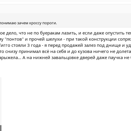
 понимаю зачем кроссу пороги.
ное дело, что не по буеракам лазить, и если даже опустить т
 тему "понтов" и прочей шелухи - при такой конструкции со
 Тигго стояли 3 года - я перед продажей залез под днище и
о снизу принимал всё на себя и до кузова ничего не долета
арыжела... А на нижней завальцовке дверей даже паучка не 