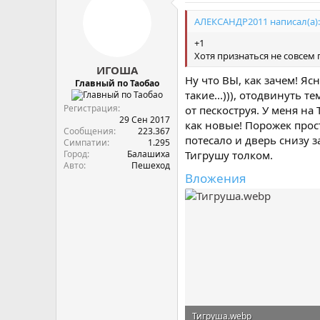
АЛЕКСАНДР2011 написал(а):
+1
Хотя признаться не совсем
ИГОША
Ну что ВЫ, как зачем! Яс
Главный по Таобао
такие...))), отодвинуть
Регистрация
от пескоструя. У меня на
29 Сен 2017
как новые! Порожек прост
Сообщения
223.367
потесало и дверь снизу з
Симпатии
1.295
Город
Балашиха
Тигрушу толком.
Авто
Пешеход
Вложения
Тигруша.webp