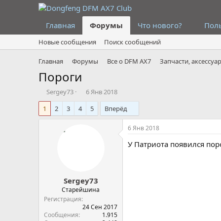
Главная
Форумы
Что нового?
Пол
Новые сообщения
Поиск сообщений
Главная
Форумы
Все о DFM AX7
Запчасти, аксессуа
Пороги
А
Д
Sergey73
6 Янв 2018
в
а
1
2
3
4
5
Вперёд
т
т
о
а
р
н
6 Янв 2018
т
а
У Патриота появился пор
е
ч
м
а
ы
л
а
Sergey73
Старейшина
Регистрация
24 Сен 2017
Сообщения
1.915