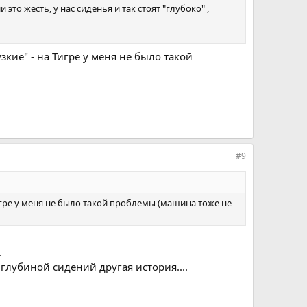
то жесть, у нас сиденья и так стоят "глубоко" ,
узкие" - на Тигре у меня не было такой
#9
 Тигре у меня не было такой проблемы (машина тоже не
.
глубиной сидений другая история....