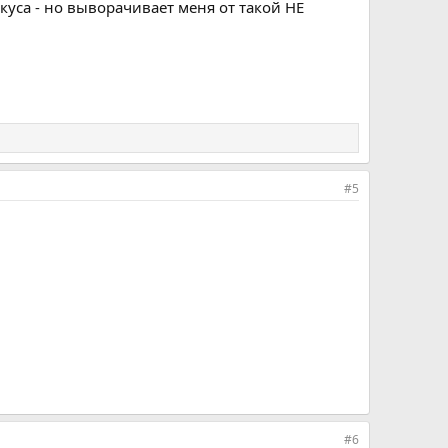
уса - но выворачивает меня от такой НЕ
#5
#6