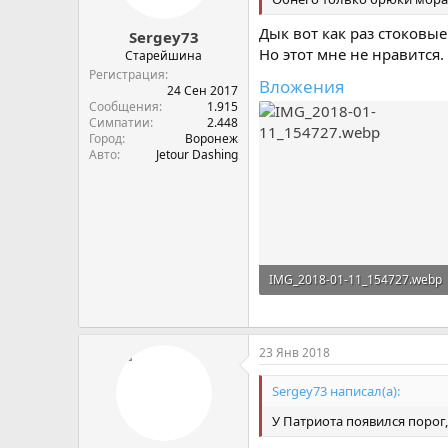
Дык вот как раз стоковы
Sergey73
Но этот мне не нравится.
Старейшина
Регистрация
Вложения
24 Сен 2017
Сообщения
1.915
Симпатии
2.448
Город
Воронеж
Авто
Jetour Dashing
IMG_2018-01-11_154727.webp
1,3 MB · Просмотры: 1.046
23 Янв 2018
Sergey73 написал(а):
У Патриота появился порог