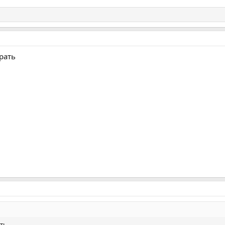
рать
ть