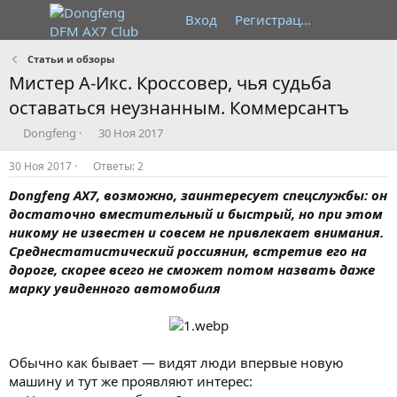
Вход
Регистрация
Статьи и обзоры
Мистер A-Икс. Кроссовер, чья судьба
оставаться неузнанным. Коммерсантъ
А
Д
Dongfeng
30 Ноя 2017
в
а
т
т
30 Ноя 2017
Ответы: 2
о
а
Dongfeng AX7, возможно, заинтересует спецслужбы: он
р
н
т
а
достаточно вместительный и быстрый, но при этом
е
ч
никому не известен и совсем не привлекает внимания.
м
а
Среднестатистический россиянин, встретив его на
ы
л
дороге, скорее всего не сможет потом назвать даже
а
марку увиденного автомобиля
Обычно как бывает — видят люди впервые новую
машину и тут же проявляют интерес: