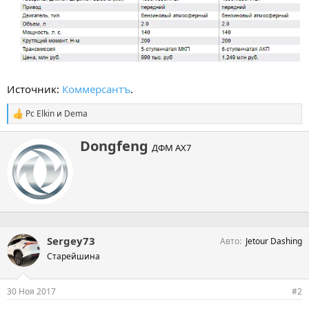
Источник:
Коммерсантъ
.
Pc Elkin
и
Dema
С
и
м
А
Dongfeng
ДФМ АХ7
п
в
а
т
т
о
и
р
и
:
Sergey73
Авто
Jetour Dashing
Старейшина
30 Ноя 2017
#2