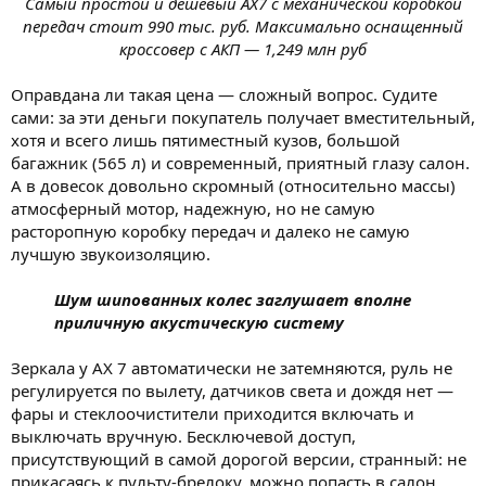
Самый простой и дешевый AX7 с механической коробкой
передач стоит 990 тыс. руб. Максимально оснащенный
кроссовер с АКП — 1,249 млн руб
Оправдана ли такая цена — сложный вопрос. Судите
сами: за эти деньги покупатель получает вместительный,
хотя и всего лишь пятиместный кузов, большой
багажник (565 л) и современный, приятный глазу салон.
А в довесок довольно скромный (относительно массы)
атмосферный мотор, надежную, но не самую
расторопную коробку передач и далеко не самую
лучшую звукоизоляцию.
Шум шипованных колес заглушает вполне
приличную акустическую систему
Зеркала у AX 7 автоматически не затемняются, руль не
регулируется по вылету, датчиков света и дождя нет —
фары и стеклоочистители приходится включать и
выключать вручную. Бесключевой доступ,
присутствующий в самой дорогой версии, странный: не
прикасаясь к пульту-брелоку, можно попасть в салон