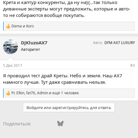
Крета и каптур конкуренты, да ну на}{...так только
диванные эксперты могут предложить, которые и авто-
то не собираются вообще покупать.
Dema
и
Kors
С
и
м
DJKluzoAX7
Авто
DFM AX7 LUXURY
п
а
Авторитет
т
и
и
5 Дек 2017
#3
:
Я проводил тест драй Креты. Небо и земля. Наш AX7
намного лучше. Тут даже сравнивать нельзя.
Pc Elkin
,
fat76
,
Admin
и ещё 1 человек
С
и
м
Войдите или зарегистрируйтесь для ответа.
п
а
т
Vkontakte
Facebook
Bluesky
WhatsApp
Telegram
Электронная поч
Ссылка
Поделиться:
и
и
: