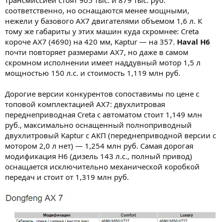
трансмиссией стоят 905 тыс. и 879 тыс. руб.
соответственно, но оснащаются менее мощными,
нежели у базового AX7 двигателями объемом 1,6 л. К
тому же габариты у этих машин куда скромнее: Creta
короче AX7 (4690) на 420 мм, Kaptur — на 357.
Haval H6
почти повторяет размерами AX7, но даже в самом
скромном исполнении имеет наддувный мотор 1,5 л
мощностью 150 л.с. и стоимость 1,119 млн руб.
Дорогие версии конкурентов сопоставимы по цене с
топовой комплектацией AX7: двухлитровая
переднеприводная Creta с автоматом стоит 1,149 млн
руб., максимально оснащенный полноприводный
двухлитровый Kaptur с АКП (переднеприводной версии с
мотором 2,0 л нет) — 1,254 млн руб. Самая дорогая
модификация H6 (дизель 143 л.с., полный привод)
оснащается исключительно механической коробкой
передач и стоит от 1,319 млн руб.