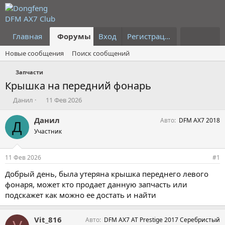
Главная
Форумы
Вход
Что нового?
Регистрация
Пользовател
Новые сообщения
Поиск сообщений
Запчасти
Крышка на передний фонарь
А
Д
Данил
11 Фев 2026
в
а
т
т
Данил
Авто
DFM AX7 2018
Д
о
а
Участник
р
н
т
а
е
ч
11 Фев 2026
#1
м
а
ы
л
Добрый день, была утеряна крышка переднего левого
а
фонаря, может кто продает данную запчасть или
подскажет как можно ее достать и найти
Vit_816
Авто
DFM AX7 AT Prestige 2017 Серебристый