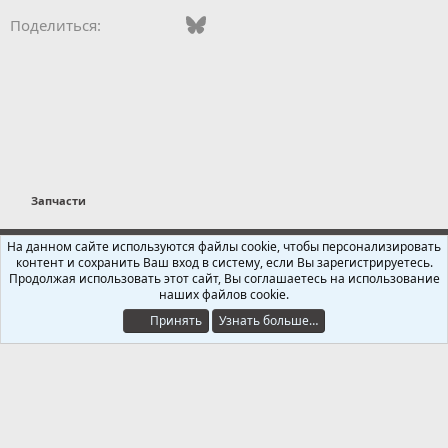
т
Vkontakte
Facebook
Bluesky
WhatsApp
Telegram
Электронная поч
Поделиться:
и
и
:
Запчасти
Russian (RU)
На данном сайте используются файлы cookie, чтобы персонализировать
контент и сохранить Ваш вход в систему, если Вы зарегистрируетесь.
Обратная связь
Условия и правила
Продолжая использовать этот сайт, Вы соглашаетесь на использование
Политика конфиденциальности
Помощь
Главная
R
наших файлов cookie.
S
S
Принять
Узнать больше…
®
Локализация от xenForo.Info