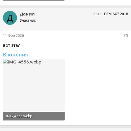
66,2 KB · Просмотры: 28
Данил
Авто
DFM AX7 2018
Д
Участник
11 Фев 2026
#5
вот эта?
Вложения
IMG_4556.webp
76,8 KB · Просмотры: 27