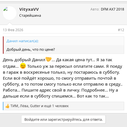
VityxaVV
Авто
DFM AX7 2018
Старейшина
13 Фев 2026
#12
Данил написал(а):
Добрый день, что по цене?
День добрый Данил
... Да какая цена тут... Я за так
отдам...
Только уж за пересыл оплатите сами. Я поеду
в гараж в воскресенье только, ну постараюсь в субботу.
Если всё пойдёт хорошо, то смогу отправить почтой в
субботу, а то потом смогу только если отправлю в среду..
Работа... Пишите адрес свой в личку. Подробнее... Ну а
дальше если в субботу спишемся... Вот как то так...
ТИМ
,
Лёва
,
Gutter
и ещё 1 человек
С
и
м
Войдите или зарегистрируйтесь для ответа.
п
а