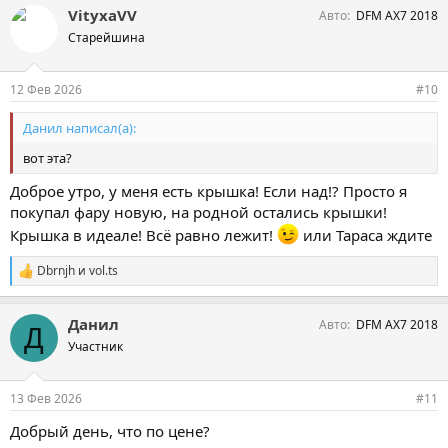
VityxaVV
Авто
DFM AX7 2018
Старейшина
12 Фев 2026
#10
Данил написал(а):
вот эта?
Доброе утро, у меня есть крышка! Если над!? Просто я
покупал фару новую, на родной остались крышки!
Крышка в идеале! Всё равно лежит!
или Тараса ждите
Dbrnjh
и
vol.ts
С
и
м
Данил
Авто
DFM AX7 2018
п
Д
а
Участник
т
и
и
13 Фев 2026
#11
:
Добрый день, что по цене?