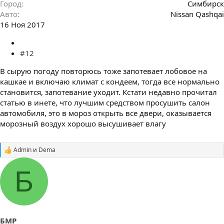
Город
Симбирск
Авто
Nissan Qashqai
16 Ноя 2017
#12
В сырую погоду повторюсь тоже запотевает лобовое на
кашкае и включаю климат с кондеем, тогда все нормально
становится, запотевание уходит. Кстати недавно прочитал
статью в инете, что лучшим средством просушить салон
автомобиля, это в мороз открыть все двери, оказывается
морозный воздух хорошо высушивает влагу
Admin
и
Dema
С
и
м
Б
п
а
т
и
и
:
БМР