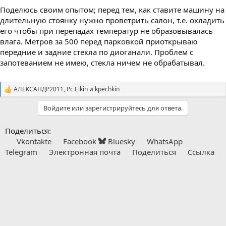
Поделюсь своим опытом; перед тем, как ставите машину на
длительную стоянку нужно проветрить салон, т.е. охладить
его чтобы при перепадах температур не образовывалась
влага. Метров за 500 перед парковкой приоткрываю
передние и задние стекла по диоганали. Проблем с
запотеванием не имею, стекла ничем не обрабатывал.
АЛЕКСАНДР2011
,
Pc Elkin
и
kpechkin
С
и
Войдите или зарегистрируйтесь для ответа.
м
п
а
Поделиться:
т
Vkontakte
Facebook
Bluesky
WhatsApp
и
и
Telegram
Электронная почта
Поделиться
Ссылка
: