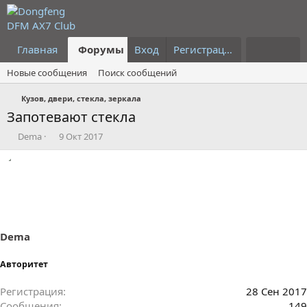
Главная
Форумы
Вход
Что нового?
Регистрация
Пользовател
Новые сообщения
Поиск сообщений
Кузов, двери, стекла, зеркала
Запотевают стекла
А
Д
Dema
9 Окт 2017
в
а
т
т
о
а
р
н
т
а
е
ч
м
а
ы
л
Dema
а
Авторитет
Регистрация
28 Сен 2017
Сообщения
149