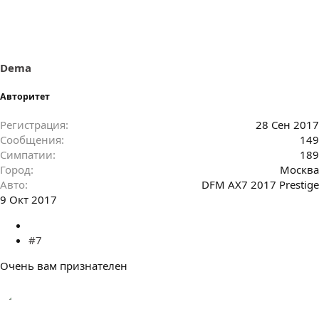
п
а
т
и
и
:
Dema
Авторитет
Регистрация
28 Сен 2017
Сообщения
149
Симпатии
189
Город
Москва
Авто
DFM AX7 2017 Prestigе
9 Окт 2017
#7
Очень вам признателен