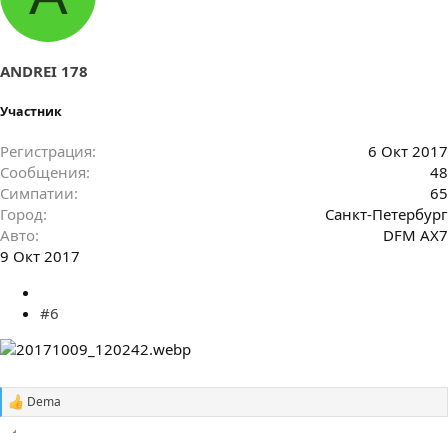
ANDREI 178
Участник
Регистрация
6 Окт 2017
Сообщения
48
Симпатии
65
Город
Санкт-Петербург
Авто
DFM AX7
9 Окт 2017
#6
Dema
С
и
м