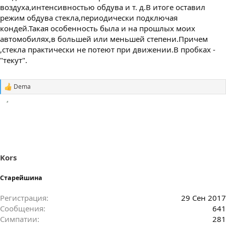
воздуха,интенсивностью обдува и т. д.В итоге оставил
режим обдува стекла,периодически подключая
кондей.Такая особенность была и на прошлых моих
автомобилях,в большей или меньшей степени.Причем
,стекла практически не потеют при движении.В пробках -
"текут".
Dema
С
и
м
п
а
т
и
и
:
Kors
Старейшина
Регистрация
29 Сен 2017
Сообщения
641
Симпатии
281