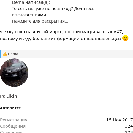
Dema написал(а):
То есть вы уже не пешиход? Делитесь
впечатлениями
Нажмите для раскрытия...
я езжу пока на другой марке, но присматриваюсь к АХ7,
поэтому и жду больше информации от вас владельцев
Dema
С
и
м
п
а
т
и
и
:
Pc Elkin
Авторитет
Регистрация
15 Ноя 2017
Сообщения
324
Симпатии
323