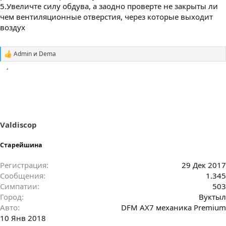
5.Увеличте силу обдува, а заодно проверте не закрыты ли
чем вентиляционные отверстия, через которые выходит
воздух
Admin
и
Dema
С
и
м
п
а
т
и
и
:
Valdiscop
Старейшина
Регистрация
29 Дек 2017
Сообщения
1.345
Симпатии
503
Город
Вуктыл
Авто
DFM AX7 механика Premium
10 Янв 2018