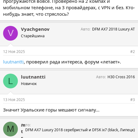
прогружаются вовсе. Проверено на 2 компах и
мобильном телефоне, на 3 провайдерах, с VPN и без. Кто-
нибудь знает, что стряслось?
Vyachgenov
Авто
DFM AX7 2018 Luxury AT
V
Старейшина
12 Ноя 2025
#2
luutnantti
, проверил рада интереса, форум «летает».
luutnantti
Авто
H30 Cross 2016
L
Новичок
13 Ноя 2025
#3
Значит Уральские горы мешают сигналу...
m
Авто
M
DFM AX7 Luxury 2018 серебристый и DFSK ix7 (black, Липецк)
t
s