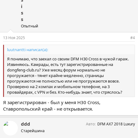
i
s
s
Опытный
13 Ноя 2025
#4
luutnantti написал(а):
Я понимаю, что заехал со своим DFM H30 Cross в чужой гараж.
Извиняюсь. Камрады, есть тут зарегистрированные на
dongfeng-club.ru? Уже месяц форум нормально не
прогружается - тянет крайне медленно, страницы
прогружаются не полностью или не прогружаются вовсе.
Проверено на 2 компах и мобильном телефоне, на 3
провайдерах, с VPN и без. Кто-нибудь знает, что стряслось?
Я зарегистрирован - был у меня H30 Cross,
Ставропольский край - не открывается.
ddd
Авто
DFM AX7 2018 Luxury
Старейшина