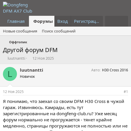
Главная
Форумы
Вход
Что нового?
Регистрация
Пользовател
Новые сообщения
Поиск сообщений
Оффтопик
Другой форум DFM
А
Д
luutnantti
12 Ноя 2025
в
а
т
т
luutnantti
Авто
H30 Cross 2016
L
о
а
Новичок
р
н
т
а
е
ч
12 Ноя 2025
#1
м
а
ы
л
Я понимаю, что заехал со своим DFM H30 Cross в чужой
а
гараж. Извиняюсь. Камрады, есть тут
зарегистрированные на dongfeng-club.ru? Уже месяц
форум нормально не прогружается - тянет крайне
медленно, страницы прогружаются не полностью или не