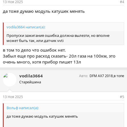
13 Ноя 2025
#4
:
да тоже думаю модуль катушек менять
vodila3664 написал(а):
Пропуски зажигания ошибка должна вылезти, но вполне
может быть так, или датчик vvti
в том то дело что ошибок нет.
Забыл еще про расход сказать- 20л газа на 100км, это
очень много, хотя прибор пишет 13л
vodila3664
Авто
DFM AX7 2018,в топе
Старейшина
13 Ноя 2025
#5
Вольф написал(а):
да тоже думаю модуль катушек менять