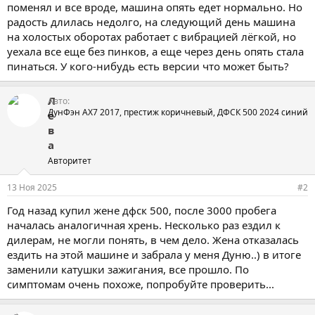
поменял и все вроде, машина опять едет нормально. Но
радость длилась недолго, на следующий день машина
на холостых оборотах работает с вибрацией лёгкой, но
уехала все еще без пинков, а еще через день опять стала
пинаться. У кого-нибудь есть версии что может быть?
Л
Авто
ДунФэн АХ7 2017, престиж коричневый, ДФСК 500 2024 синий
ё
в
а
Авторитет
13 Ноя 2025
#2
Год назад купил жене дфск 500, после 3000 пробега
началась аналогичная хрень. Несколько раз ездил к
дилерам, не могли понять, в чем дело. Жена отказалась
ездить на этой машине и забрала у меня Дуню..) в итоге
заменили катушки зажигания, все прошло. По
симптомам очень похоже, попробуйте проверить...