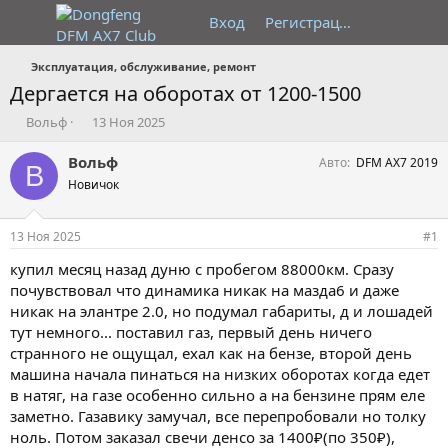
Вход
Регистрация
Эксплуатация, обслуживание, ремонт
Дергается на оборотах от 1200-1500
А
Д
Вольф
13 Ноя 2025
в
а
т
т
Вольф
Авто
DFM AX7 2019
В
о
а
Новичок
р
н
т
а
е
ч
13 Ноя 2025
#1
м
а
ы
л
купил месяц назад дуню с пробегом 88000км. Сразу
а
почувствовал что динамика никак на мазда6 и даже
никак на элантре 2.0, но подумал габариты, д и лошадей
тут немного... поставил газ, первый день ничего
странного не ощущал, ехал как на бензе, второй день
машина начала пинаться на низких оборотах когда едет
в натяг, на газе особенно сильно а на бензине прям еле
заметно. Газавику замучал, все перепробовали но толку
ноль. Потом заказал свечи денсо за 1400₽(по 350₽),