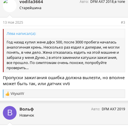
vodila3664
Авто
DFM AX7 2018,в топе
Старейшина
13 Ноя 2025
#3
Лёва написал(а):
Год назад купил жене дфск 500, после 3000 пробега началась
аналогичная хрень. Несколько раз ездил к дилерам, не могли
понять, в чем дело. Жена отказалась ездить на этой машине и
забрала у меня Дуню..) в итоге заменили катушки зажигания,
все прошло. По симптомам очень похоже, попробуйте
проверить...
Пропуски зажигания ошибка должна вылезти, но вполне
может быть так, или датчик vvti
VityxaVV
С
и
м
Вольф
Авто
DFM AX7 2019
п
В
а
Новичок
т
и
и