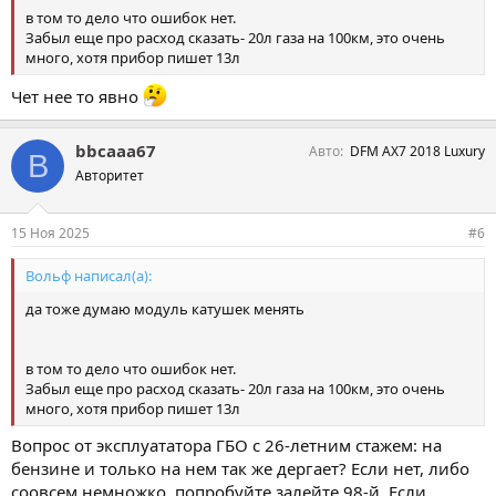
в том то дело что ошибок нет.
Забыл еще про расход сказать- 20л газа на 100км, это очень
много, хотя прибор пишет 13л
Чет нее то явно
bbcaaa67
Авто
DFM AX7 2018 Luxury
B
Авторитет
15 Ноя 2025
#6
Вольф написал(а):
да тоже думаю модуль катушек менять
в том то дело что ошибок нет.
Забыл еще про расход сказать- 20л газа на 100км, это очень
много, хотя прибор пишет 13л
Вопрос от эксплуататора ГБО с 26-летним стажем: на
бензине и только на нем так же дергает? Если нет, либо
соовсем немножко, попробуйте залейте 98-й. Если