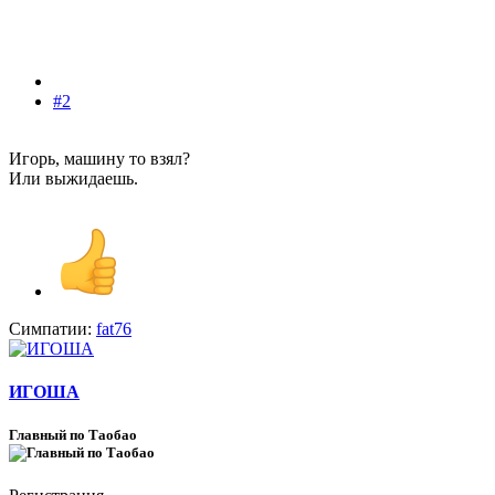
#2
Игорь, машину то взял?
Или выжидаешь.
Симпатии:
fat76
ИГОША
Главный по Таобао