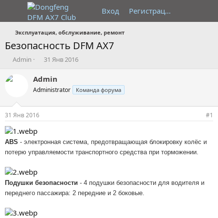
Вход
Регистрация
Эксплуатация, обслуживание, ремонт
Безопасность DFM AX7
А
Д
Admin
31 Янв 2016
в
а
т
т
Admin
о
а
Administrator
Команда форума
р
н
т
а
е
ч
31 Янв 2016
#1
м
а
ы
л
а
ABS
- электронная система, предотвращающая блокировку колёс и
потерю управляемости транспортного средства при торможении.
Подушки безопасности
- 4 подушки безопасности для водителя и
переднего пассажира: 2 передние и 2 боковые.